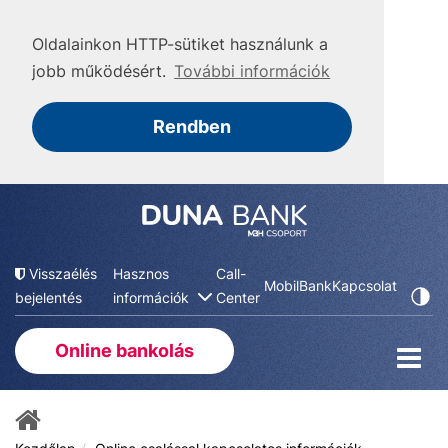
Oldalainkon HTTP-sütiket használunk a
jobb működésért.
További információk
Rendben
Visszaélés
Hasznos
Call-
MobilBank
Kapcsolat
bejelentés
információk
Center
Online bankolás