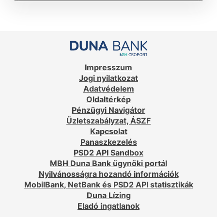
Impresszum
Jogi nyilatkozat
Adatvédelem
Oldaltérkép
Pénzügyi Navigátor
Üzletszabályzat, ÁSZF
Kapcsolat
Panaszkezelés
PSD2 API Sandbox
MBH Duna Bank ügynöki portál
Nyilvánosságra hozandó információk
MobilBank, NetBank és PSD2 API statisztikák
Duna Lízing
Eladó ingatlanok