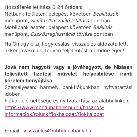
Hozzáférés letiltása 0-24 órában:
Netbank felületen: belépést követően
Beállítások
menüpont,
Saját felhasználó letiltása
pontban
Mobilbank esetén: belépést követően
Beállítás
menüpont,
Eszközregisztráció törlése
pontban
Ha Ön úgy érzi, hogy csalás, visszaélés áldozata lett,
akkor javasoljuk, tegyen feljelentést a rendőrségen!
Jóvá nem hagyott vagy a jóváhagyott, de hibásan
teljesített fizetési művelet helyesbítése iránti
kérelem benyújtása
Személyesen: bármely bankfiókunkban nyitvatartási
időben.
Fiókok elérhetősége és nyitvatartása az alábbi linken:
https://www.mbhdunabank.hu/hu/hasznos-
informaciok/rolunk/fiokhalozat/fiokhalozat
E-mail:
visszaeles@mbhdunabank.hu