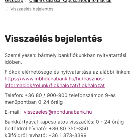
Kezdőlap
Online csalással kapcsolatos információk
Visszaélés bejelentés
Visszaélés bejelentés
Személyesen: bármely bankfiókunkban nyitvatartási
időben.
Fiókok elérhetősége és nyitvatartása az alábbi linken:
https://www.mbhdunabank.hu/hu/hasznos-
informaciok/rolunk/fiokhalozat/fiokhalozat
Telefon: +36 80 / 900-900 telefonszámon 9-es
menüpontban 0-24 óráig
E-mail:
visszaeles@mbhdunabank.hu
Bankkártyával kapcsolatos visszaélés: 0 - 24 óráig
belföldről hívható: +36 80 350-350
külföldről hívható: +36 1 373-3399