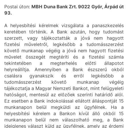
Postai úton:
MBH Duna Bank Zrt. 9022 Győr, Árpád út
93.
A helyesbítési kérelmek vizsgálata a panaszkezelés
keretében történik. A Bank azután, hogy tudomást
szerzett, vagy tájékoztatták a jóvá nem hagyott
fizetési műveletről, legkésőbb a tudomásszerzést
követő munkanap végéig a jóvá nem hagyott fizetési
művelet összegét megtéríti és a fizetési számla
tekintetében a megterhelés előtti állapotot
helyreállítja. Amennyiben a Bank észszerű okból
csalásra gyanakszik és erről legkésőbb a
tudomásszerzést követő munkanap végéig
tájékoztatja a Magyar Nemzeti Bankot, mint felügyeleti
hatóságot, mentesül az előzőek szerinti határidő alól.
Ez esetben a Bank indokolással ellátott álláspontját 15
munkanapon belül megküldi az ügyfélnek. Ha a
helyesbítési kérelem a Bankon kívül álló okból 15
munkanapon belül nem válaszolható meg, a Bank
ideiglenes választ küld az ügyfélnek, amely az érdemi