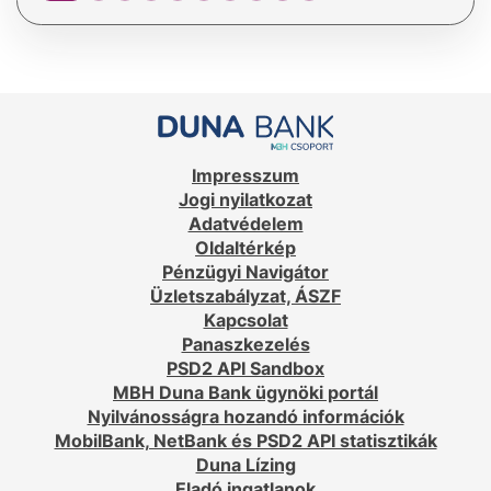
Impresszum
Jogi nyilatkozat
Adatvédelem
Oldaltérkép
Pénzügyi Navigátor
Üzletszabályzat, ÁSZF
Kapcsolat
Panaszkezelés
PSD2 API Sandbox
MBH Duna Bank ügynöki portál
Nyilvánosságra hozandó információk
MobilBank, NetBank és PSD2 API statisztikák
Duna Lízing
Eladó ingatlanok