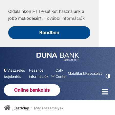
Oldalainkon HTTP-sütiket használunk a
jobb működésért.
További információk
Rendben
Visszaélés
Hasznos
Call-
MobilBank
Kapcsolat
bejelentés
információk
Center
Online bankolás
Kezdőlap
Magánszemélyek