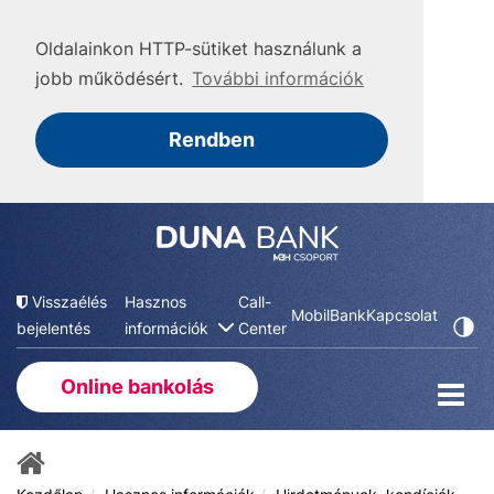
Oldalainkon HTTP-sütiket használunk a
jobb működésért.
További információk
Rendben
Visszaélés
Hasznos
Call-
MobilBank
Kapcsolat
bejelentés
információk
Center
Online bankolás