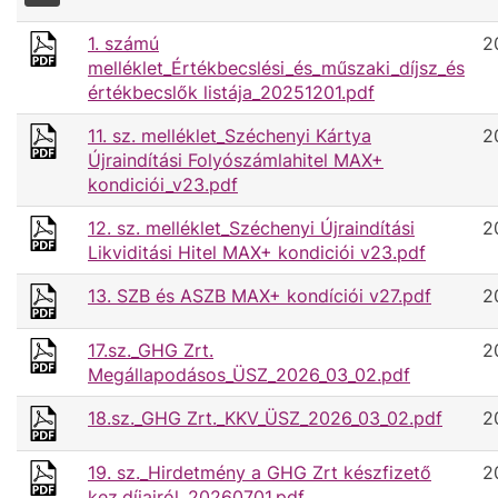
icon
1. számú
2
melléklet_Értékbecslési_és_műszaki_díjsz_és
értékbecslők listája_20251201.pdf
11. sz. melléklet_Széchenyi Kártya
2
Újraindítási Folyószámlahitel MAX+
kondiciói_v23.pdf
12. sz. melléklet_Széchenyi Újraindítási
2
Likviditási Hitel MAX+ kondiciói v23.pdf
13. SZB és ASZB MAX+ kondíciói v27.pdf
2
17.sz._GHG Zrt.
2
Megállapodásos_ÜSZ_2026_03_02.pdf
18.sz._GHG Zrt._KKV_ÜSZ_2026_03_02.pdf
2
19. sz._Hirdetmény a GHG Zrt készfizető
2
kez.díjairól_20260701.pdf