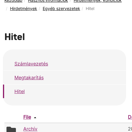
Kezdőlap
Hasznos információk
Hirdetmények, kondíciók
Hirdetmények
Egyéb szervezetek
Hitel
Hitel
Számlavezetés
Megtakarítás
Hitel
File
D
folder
Archív
2