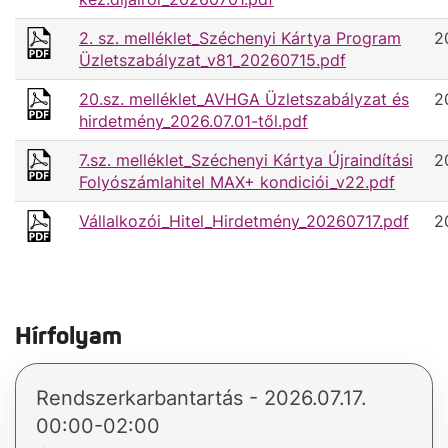
2. sz. melléklet_Széchenyi Kártya Program
2
Üzletszabályzat_v81_20260715.pdf
20.sz. melléklet_AVHGA Üzletszabályzat és
2
hirdetmény_2026.07.01-től.pdf
7.sz. melléklet_Széchenyi Kártya Újraindítási
2
Folyószámlahitel MAX+ kondiciói_v22.pdf
Vállalkozói_Hitel_Hirdetmény_20260717.pdf
2
Hírfolyam
Rendszerkarbantartás - 2026.07.17.
00:00-02:00