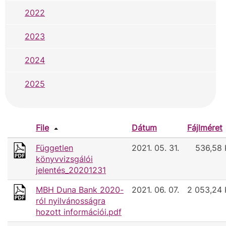
2022
2023
2024
2025
File
Dátum
Fájlméret
Független
2021. 05. 31.
536,58 
könyvvizsgálói
jelentés_20201231
MBH Duna Bank 2020-
2021. 06. 07.
2 053,24 
ról nyilvánosságra
hozott információi.pdf