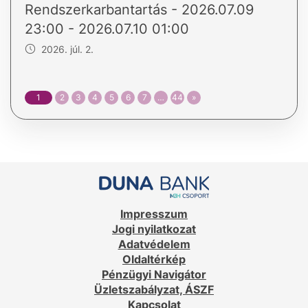
Rendszerkarbantartás - 2026.07.09
23:00 - 2026.07.10 01:00
2026. júl. 2.
1
2
3
4
5
6
7
…
44
»
Impresszum
Jogi nyilatkozat
Adatvédelem
Oldaltérkép
Pénzügyi Navigátor
Üzletszabályzat, ÁSZF
Kapcsolat