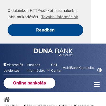
Oldalainkon HTTP-sütiket használunk a
jobb működésért.
További információk
Rendben
Visszaélés
Hasznos
Call-
MobilBank
Kapcsolat
bejelentés
információk
Center
Online bankolás