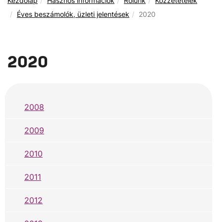
Kezdőlap
Hasznos információk
Rólunk
Közzétételek
Éves beszámolók, üzleti jelentések
2020
2020
2008
2009
2010
2011
2012