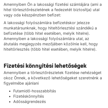
Amennyiben Ön a lakossági fizetési számlájára (ami a
hitel törlesztőrészletének a fedezetét biztosítja) utal
vagy oda készpénzben befizet:
A lakossági folyószámlára befizetéskor jelezze
munkatársunknak, hogy hiteltörlesztési szándékú a
befizetése (több hitel esetében, melyik hitelre).
Amennyiben a lakossági folyószámlára utal, az
átutalás megjegyzés mezőjében közölnie kell, hogy
hiteltörlesztés (több hitel esetében, melyik hitelre).
Fizetési könnyítési lehetőségek
Amennyiben a törlesztőrészletek fizetése nehézséget
okoz Önnek, a következő lehetőségeket szeretnénk a
figyelmébe ajánlani
Futamidő-hosszabbítás
Fizetéskönnyítés
Adósságrendezés