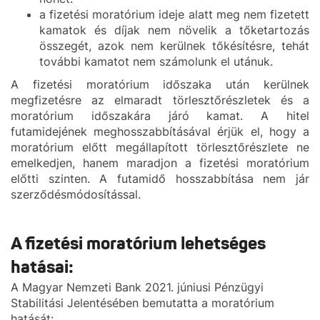
a fizetési moratórium ideje alatt meg nem fizetett
kamatok és díjak nem növelik a tőketartozás
összegét, azok nem kerülnek tőkésítésre, tehát
további kamatot nem számolunk el utánuk.
A fizetési moratórium időszaka után kerülnek
megfizetésre az elmaradt törlesztőrészletek és a
moratórium időszakára járó kamat. A hitel
futamidejének meghosszabbításával érjük el, hogy a
moratórium előtt megállapított törlesztőrészlete ne
emelkedjen, hanem maradjon a fizetési moratórium
előtti szinten. A futamidő hosszabbítása nem jár
szerződésmódosítással.
A fizetési moratórium lehetséges
hatásai:
A Magyar Nemzeti Bank 2021. júniusi Pénzügyi
Stabilitási Jelentésében bemutatta a moratórium
hatását: