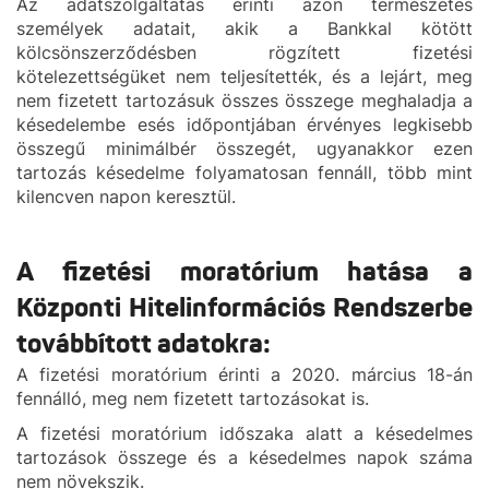
Az adatszolgáltatás érinti azon természetes
személyek adatait, akik a Bankkal kötött
kölcsönszerződésben rögzített fizetési
kötelezettségüket nem teljesítették, és a lejárt, meg
nem fizetett tartozásuk összes összege meghaladja a
késedelembe esés időpontjában érvényes legkisebb
összegű minimálbér összegét, ugyanakkor ezen
tartozás késedelme folyamatosan fennáll, több mint
kilencven napon keresztül.
A fizetési moratórium hatása a
Központi Hitelinformációs Rendszerbe
továbbított adatokra:
A fizetési moratórium érinti a 2020. március 18-án
fennálló, meg nem fizetett tartozásokat is.
A fizetési moratórium időszaka alatt a késedelmes
tartozások összege és a késedelmes napok száma
nem növekszik.