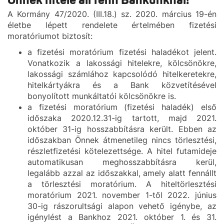
Önnek hitele áll fenn Bankunknál!
A Kormány 47/2020. (III.18.) sz. 2020. március 19-én
életbe lépett rendelete értelmében fizetési
moratóriumot biztosít:
a fizetési moratórium fizetési haladékot jelent.
Vonatkozik a lakossági hitelekre, kölcsönökre,
lakossági számlához kapcsolódó hitelkeretekre,
hitelkártyákra és a Bank közvetítésével
bonyolított munkáltatói kölcsönökre is.
a fizetési moratórium (fizetési haladék) első
időszaka 2020.12.31-ig tartott, majd 2021.
október 31-ig hosszabbításra került. Ebben az
időszakban Önnek átmenetileg nincs törlesztési,
részletfizetési kötelezettsége. A hitel futamideje
automatikusan meghosszabbításra kerül,
legalább azzal az időszakkal, amely alatt fennállt
a törlesztési moratórium. A hiteltörlesztési
moratórium 2021. november 1-től 2022. június
30-ig rászorultsági alapon vehető igénybe, az
igénylést a Bankhoz 2021. október 1. és 31.