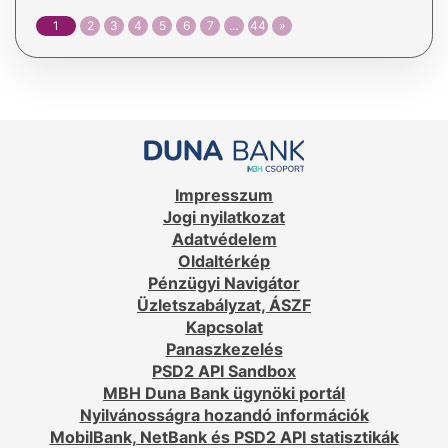
1
2
3
4
5
6
7
…
44
»
Impresszum
Jogi nyilatkozat
Adatvédelem
Oldaltérkép
Pénzügyi Navigátor
Üzletszabályzat, ÁSZF
Kapcsolat
Panaszkezelés
PSD2 API Sandbox
MBH Duna Bank ügynöki portál
Nyilvánosságra hozandó információk
MobilBank, NetBank és PSD2 API statisztikák