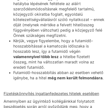
hatályba lépésének feltétele az aláírt
szerződésmódosításnak megfelelő tartalmú,
közjegyzői okiratba foglalt, egyoldalú
kötelezettségvállalásról szóló nyilatkozat – ennek
díját (melynek mértéke a felvett hitelösszeg
függvényében változhat) pedig a közjegyző felé
Önnek szükséges megfizetni.
Kérjük, vegye figyelembe, hogy a futamidő-
hosszabbítással a kamatozás időszaka is
hosszabb lesz, így a futamidő végén
valamennyivel több lesz
a hitelbe fizetett
összeg, mint ha változatlan maradt volna az
eredeti futamidő.
Futamidő-hosszabbítás abban az esetben vehető
igénybe, ha a hitel
még nem került felmondásra
.
Fizetéskönnyítés ingatlanfedezetes hitelek esetében
Amennyiben az ügyintéző kollégáinkkal folytatott
beszélgetés során arról győződünk meg, hogy a