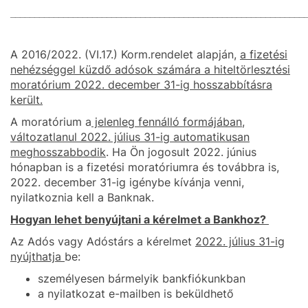
_____________________________________________________________
A 2016/2022. (VI.17.) Korm.rendelet alapján,
a fizetési
nehézséggel küzdő adósok számára a hiteltörlesztési
moratórium 2022. december 31-ig hosszabbításra
került.
A moratórium a
jelenleg fennálló formájában,
változatlanul 2022. július 31-ig automatikusan
meghosszabbodik
. Ha Ön jogosult 2022. június
hónapban is a fizetési moratóriumra és továbbra is,
2022. december 31-ig igénybe kívánja venni,
nyilatkoznia kell a Banknak.
Hogyan lehet benyújtani a kérelmet a Bankhoz?
Az Adós vagy Adóstárs a kérelmet
2022. július 31-ig
nyújthatja
be:
személyesen bármelyik bankfiókunkban
a nyilatkozat e-mailben is beküldhető