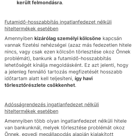
került felmondásra
.
Futamidő-hosszabbítás ingatlanfedezet nélküli
hiteltermékek esetében
Amennyiben
kizárólag személyi kölcsöne
kapcsán
vannak fizetési nehézségei (azaz más fedezetlen hitele
nincs, vagy csak ezen kölcsön törlesztése okoz Önnek
problémát), bankunk a futamidő-hosszabbítás
lehetőségét kínálja megoldásként. Ez azt jelenti, hogy
a jelenleg fennálló tartozás megfizetését hosszabb
időtartam alatt kell teljesíteni,
így havi
törlesztőrészlete csökkenhet
.
Adósságrendezés ingatlanfedezet nélküli
hiteltermékek esetében
Amennyiben több olyan ingatlanfedezet nélküli hitele
van bankunknál, melyek törlesztése problémát okoz
Önnek, egyedi megállapodás alapján kialakított