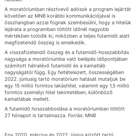
A moratóriumban résztvevő adósok a program lejártát
követően az MNB korábbi kommunikációjával is
összhangban azzal fognak szembesülni, hogy a hitelük
lejárata a programban töltött időnél nagyobb
mértékben tolódik ki, miközben a teljes futamidő alatt
megfizetendő összeg is emelkedik.
A visszafizetendő összeg és a futamidő-hosszabbítás
nagysága a moratóriumba való belépés időpontjában
számított hátralévő futamidő és a kamatláb
nagyságától függ. Egy feltételezett, összességében
2022. júniusig tartó moratórium hatását mutatjuk be
egy 15 millió forintos lakáshitel, valamint egy 1,5 millió
forintos személyi hitel tekintetében, különböző
kamatlábak mellett.
A futamidő hosszabbodása a moratóriumban töltött
27 hónapot is tartalmazza. Forrás: MNB
Egy 2020. március és 2022. június között tartó