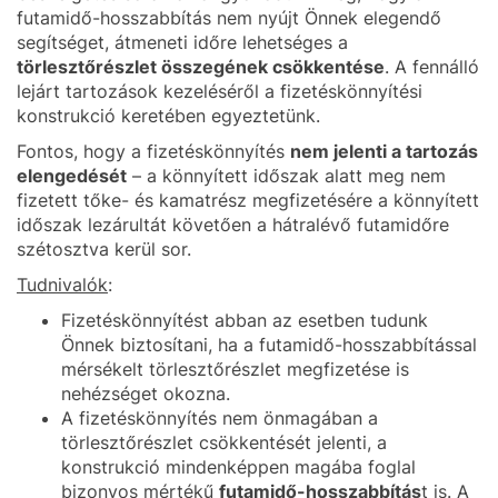
futamidő-hosszabbítás nem nyújt Önnek elegendő
segítséget, átmeneti időre lehetséges a
törlesztőrészlet összegének csökkentése
. A fennálló
lejárt tartozások kezeléséről a fizetéskönnyítési
konstrukció keretében egyeztetünk.
Fontos, hogy a fizetéskönnyítés
nem jelenti a tartozás
elengedését
– a könnyített időszak alatt meg nem
fizetett tőke- és kamatrész megfizetésére a könnyített
időszak lezárultát követően a hátralévő futamidőre
szétosztva kerül sor.
Tudnivalók
:
Fizetéskönnyítést abban az esetben tudunk
Önnek biztosítani, ha a futamidő-hosszabbítással
mérsékelt törlesztőrészlet megfizetése is
nehézséget okozna.
A fizetéskönnyítés nem önmagában a
törlesztőrészlet csökkentését jelenti, a
konstrukció mindenképpen magába foglal
bizonyos mértékű
futamidő-hosszabbítás
t is. A