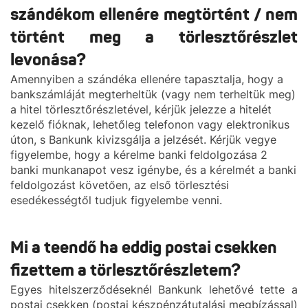
szándékom ellenére megtörtént / nem
történt meg a törlesztőrészlet
levonása?
Amennyiben a szándéka ellenére tapasztalja, hogy a
bankszámláját megterheltük (vagy nem terheltük meg)
a hitel törlesztőrészletével, kérjük jelezze a hitelét
kezelő fióknak, lehetőleg telefonon vagy elektronikus
úton, s Bankunk kivizsgálja a jelzését. Kérjük vegye
figyelembe, hogy a kérelme banki feldolgozása 2
banki munkanapot vesz igénybe, és a kérelmét a banki
feldolgozást követően, az első törlesztési
esedékességtől tudjuk figyelembe venni.
Mi a teendő ha eddig postai csekken
fizettem a törlesztőrészletem?
Egyes hitelszerződéseknél Bankunk lehetővé tette a
postai csekken (postai készpénzátutalási megbízással)