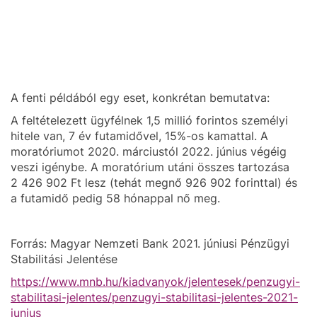
A fenti példából egy eset, konkrétan bemutatva:
A feltételezett ügyfélnek 1,5 millió forintos személyi
hitele van, 7 év futamidővel, 15%-os kamattal. A
moratóriumot 2020. márciustól 2022. június végéig
veszi igénybe. A moratórium utáni összes tartozása
2 426 902 Ft lesz (tehát megnő 926 902 forinttal) és
a futamidő pedig 58 hónappal nő meg.
Forrás: Magyar Nemzeti Bank 2021. júniusi Pénzügyi
Stabilitási Jelentése
https://www.mnb.hu/kiadvanyok/jelentesek/penzugyi-
stabilitasi-jelentes/penzugyi-stabilitasi-jelentes-2021-
junius