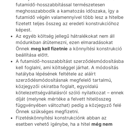
futamidő-hosszabbítással természetesen
meghosszabbodik a kamatozás időszaka, így a
futamidő végén valamennyivel több lesz a hitelbe
fizetett teljes összeg az eredeti konstrukcióhoz
képest.
Az egyéb költség jellegű hátralékokat nem áll
módunkban átütemezni, ezen elmaradásokat
Önnek
meg kell fizetnie
a könnyítési konstrukció
beállítása előtt.
A futamidő-hosszabbítást szerződésmódosításba
kell foglalni, ami költséggel járhat. A módosítás
hatályba lépésének feltétele az aláírt
szerződésmódosításnak megfelelő tartalmú,
közjegyzői okiratba foglalt, egyoldalú
kötelezettségvállalásról szóló nyilatkozat – ennek
díját (melynek mértéke a felvett hitelösszeg
függvényében változhat) pedig a közjegyző felé
Önnek szükséges megfizetni.
Fizetéskönnyítési konstrukciónk abban az
esetben vehető igénybe, ha a hitel
még nem