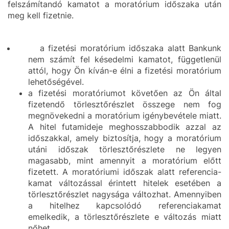
felszámítandó kamatot a moratórium időszaka után
meg kell fizetnie.
a fizetési moratórium időszaka alatt Bankunk
nem számít fel késedelmi kamatot, függetlenül
attól, hogy Ön kíván-e élni a fizetési moratórium
lehetőségével.
a fizetési moratóriumot követően az Ön által
fizetendő törlesztőrészlet összege nem fog
megnövekedni a moratórium igénybevétele miatt.
A hitel futamideje meghosszabbodik azzal az
időszakkal, amely biztosítja, hogy a moratórium
utáni időszak törlesztőrészlete ne legyen
magasabb, mint amennyit a moratórium előtt
fizetett. A moratóriumi időszak alatt referencia-
kamat változással érintett hitelek esetében a
törlesztőrészlet nagysága változhat. Amennyiben
a hitelhez kapcsolódó referenciakamat
emelkedik, a törlesztőrészlete e változás miatt
nőhet.