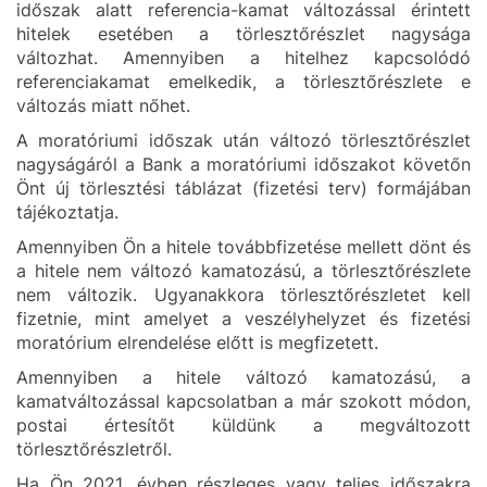
időszak alatt referencia-kamat változással érintett
hitelek esetében a törlesztőrészlet nagysága
változhat. Amennyiben a hitelhez kapcsolódó
referenciakamat emelkedik, a törlesztőrészlete e
változás miatt nőhet.
A moratóriumi időszak után változó törlesztőrészlet
nagyságáról a Bank a moratóriumi időszakot követőn
Önt új törlesztési táblázat (fizetési terv) formájában
tájékoztatja.
Amennyiben Ön a hitele továbbfizetése mellett dönt és
a hitele nem változó kamatozású, a törlesztőrészlete
nem változik.
Ugyanakkora törlesztőrészletet kell
fizetnie, mint amelyet a veszélyhelyzet és fizetési
moratórium elrendelése előtt is megfizetett.
Amennyiben a hitele változó kamatozású, a
kamatváltozással kapcsolatban a már szokott módon,
postai értesítőt küldünk a megváltozott
törlesztőrészletről.
Ha Ön 2021. évben részleges vagy teljes időszakra