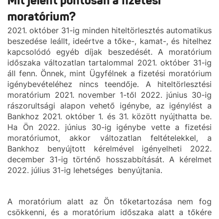
Mit jelent pontosan a fizetési
moratórium?
2021. október 31-ig minden hiteltörlesztés automatikus
beszedése leállt, ideértve a tőke-, kamat-, és hitelhez
kapcsolódó egyéb díjak beszedését. A moratórium
időszaka változatlan tartalommal 2021. október 31-ig
áll fenn. Önnek, mint Ügyfélnek a fizetési moratórium
igénybevételéhez nincs teendője. A hiteltörlesztési
moratórium 2021. november 1-től 2022. június 30-ig
rászorultsági alapon vehető igénybe, az igénylést a
Bankhoz 2021. október 1. és 31. között nyújthatta be.
Ha Ön 2022. június 30-ig igénybe vette a fizetési
moratóriumot, akkor változatlan feltételekkel, a
Bankhoz benyújtott kérelmével igényelheti 2022.
december 31-ig történő hosszabbítását. A kérelmet
2022. július 31-ig lehetséges benyújtania.
A moratórium alatt az Ön tőketartozása nem fog
csökkenni, és a moratórium időszaka alatt a tőkére