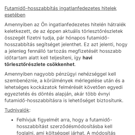
Futamidő-hosszabbítás ingatlanfedezetes hitelek
esetében
Amennyiben az Ön ingatlanfedezetes hitelén hátralék
keletkezett, de az éppen aktuális törlesztőrészletek
összegét fizetni tudja, pár hónapos futamidő-
hosszabbítás segítséget jelenthet. Ez azt jelenti, hogy
a jelenleg fennálló tartozás megfizetését hosszabb
időtartam alatt kell teljesíteni, így
havi
törlesztőrészlete csökkenhet
.
Amennyiben nagyobb pénzügyi nehézséggel kell
szembenéznie, a körülmények mérlegelése után és a
lehetséges kockázatok felmérését követően egyedi
egyeztetés és döntés alapján, akár több évnyi
futamidő-hosszabbításra is lehetőséget biztosítunk.
Tudnivalók
:
Felhívjuk figyelmét arra, hogy a futamidő-
hosszabbítást szerződésmódosításba kell
foglalni, ami költséggel járhat. A módosítás