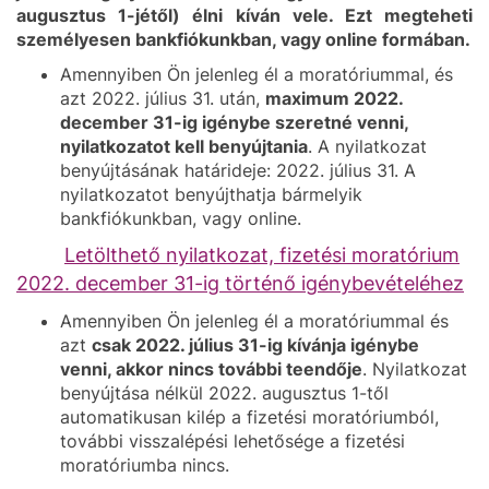
augusztus 1-jétől) élni kíván vele. Ezt megteheti
személyesen bankfiókunkban, vagy online formában.
Amennyiben Ön jelenleg él a moratóriummal, és
azt 2022. július 31. után,
maximum 2022.
december 31-ig igénybe szeretné venni,
nyilatkozatot kell benyújtania
. A nyilatkozat
benyújtásának határideje: 2022. július 31. A
nyilatkozatot benyújthatja bármelyik
bankfiókunkban, vagy online.
Letölthető nyilatkozat, fizetési moratórium
2022. december 31-ig történő igénybevételéhez
Amennyiben Ön jelenleg él a moratóriummal és
azt
csak 2022. július 31-ig kívánja igénybe
venni, akkor nincs további teendője
. Nyilatkozat
benyújtása nélkül 2022. augusztus 1-től
automatikusan kilép a fizetési moratóriumból,
további visszalépési lehetősége a fizetési
moratóriumba nincs.