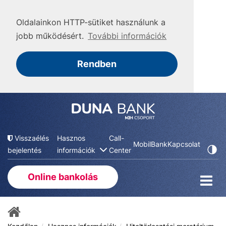
Oldalainkon HTTP-sütiket használunk a
jobb működésért.
További információk
Rendben
Visszaélés
Hasznos
Call-
MobilBank
Kapcsolat
bejelentés
információk
Center
Online bankolás