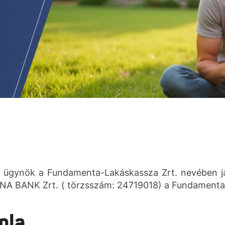
gynök a Fundamenta-Lakáskassza Zrt. nevében jár 
DUNA BANK Zrt. ( törzsszám: 24719018) a Fundament
mla