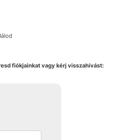
lálod
sd fiókjainkat vagy kérj visszahívást: