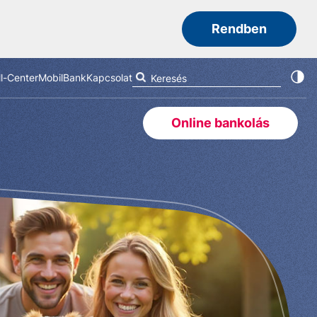
Rendben
ll-Center
MobilBank
Kapcsolat
Online bankolás