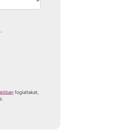
.
atóban
foglaltakat,
z.