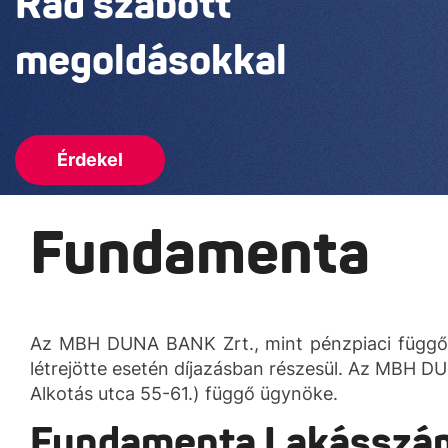
Rád szabott
megoldásokkal
Érdekel
Fundamenta
Az MBH DUNA BANK Zrt., mint pénzpiaci függő ü
létrejötte esetén díjazásban részesül. Az MBH 
Alkotás utca 55-61.) függő ügynöke.
Fundamenta Lakásszá