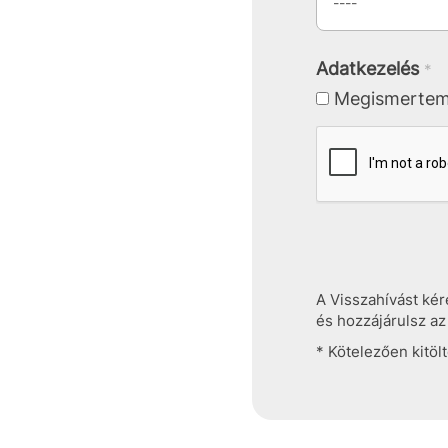
Adatkezelés
*
Megismertem 
A Visszahívást ké
és hozzájárulsz az
* Kötelezően kitö