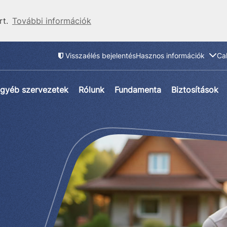
rt.
További információk
Visszaélés bejelentés
Hasznos információk
Ca
gyéb szervezetek
Rólunk
Fundamenta
Biztosítások