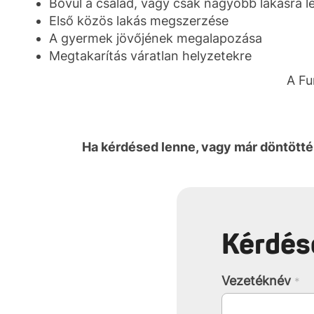
Bővül a család, vagy csak nagyobb lakásra 
Első közös lakás megszerzése
A gyermek jövőjének megalapozása
Megtakarítás váratlan helyzetekre
A Fu
Ha kérdésed lenne, vagy már döntöttél
Kérdés
Vezetéknév
*