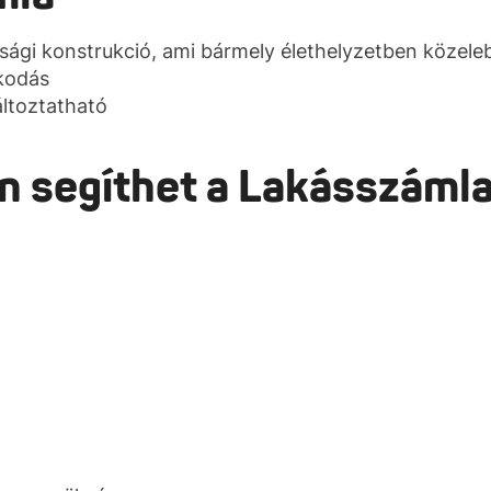
sági konstrukció, ami bármely élethelyzetben közele
skodás
áltoztatható
n segíthet a Lakásszáml