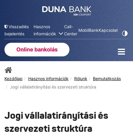
Visszaélés
Hasznos
Call-
MobilBank
Kapcsolat
bejelentés
információk
Center
Online bankolás
Kezdőlap
Hasznos információk
Rólunk
Bemutatkozás
Jogi vállalatirányítási és szervezeti struktúra
Jogi vállalatirányítási és
szervezeti struktúra