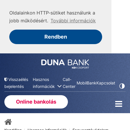
Oldalainkon HTTP-sütiket használunk a
jobb működésért.
További információk
Rendben
Visszaélés
Hasznos
Call-
MobilBank
Kapcsolat
bejelentés
információk
Center
Online bankolás