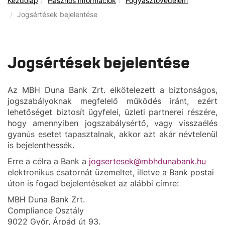
Kezdőlap
Hasznos információk
Fogyasztóvédelem
Jogsértések bejelentése
Jogsértések bejelentése
Az MBH Duna Bank Zrt. elkötelezett a biztonságos,
jogszabályoknak megfelelő működés iránt, ezért
lehetőséget biztosít ügyfelei, üzleti partnerei részére,
hogy amennyiben jogszabálysértő, vagy visszaélés
gyanús esetet tapasztalnak, akkor azt akár névtelenül
is bejelenthessék.
Erre a célra a Bank a
jogsertesek@mbhdunabank.hu
elektronikus csatornát üzemeltet, illetve a Bank postai
úton is fogad bejelentéseket az alábbi címre:
MBH Duna Bank Zrt.
Compliance Osztály
9022 Győr, Árpád út 93.