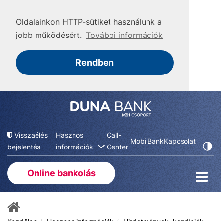
Oldalainkon HTTP-sütiket használunk a
jobb működésért.
További információk
Rendben
Visszaélés
Hasznos
Call-
MobilBank
Kapcsolat
bejelentés
információk
Center
Online bankolás