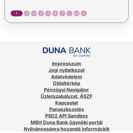
1
2
3
4
5
6
7
…
43
»
Impresszum
Jogi nyilatkozat
Adatvédelem
Oldaltérkép
Pénzügyi Navigátor
Üzletszabályzat, ÁSZF
Kapcsolat
Panaszkezelés
PSD2 API Sandbox
MBH Duna Bank ügynöki portál
Nyilvánosságra hozandó információk