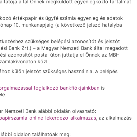
gáltatója által Önnek megküldött egyenlegközlő tartalmát
kozó értékpapír és ügyfélszámla egyenleg és adatok
ónap 10. munkanapjáig (a következő jelszó hatályba
tkezéshez szükséges belépési azonosítót és jelszót
ési Bank Zrt.) – a Magyar Nemzeti Bank által megadott
ési azonosítót postai úton juttatja el Önnek az MBH
számlakivonaton közli.
hoz külön jelszót szükséges használnia, a belépési
forgalmazással foglalkozó bankfiókjainkban
is
lé.
r Nemzeti Bank alábbi oldalán olvasható:
papirszamla-online-lekerdezo-alkalmazas
, az alkalmazás
ábbi oldalon találhatóak meg: