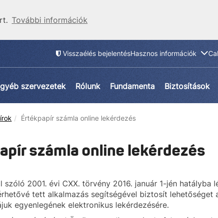
rt.
További információk
Visszaélés bejelentés
Hasznos információk
Ca
gyéb szervezetek
Rólunk
Fundamenta
Biztosítások
írok
Értékpapír számla online lekérdezés
apír számla online lekérdezés
l szóló 2001. évi CXX. törvény 2016. január 1-jén hatályb
érhetővé tett alkalmazás segítségével biztosít lehetőséget
juk egyenlegének elektronikus lekérdezésére.