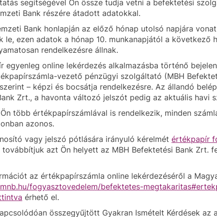
tatás segítségével Ön össze tudja vetni a befektetési szol
zeti Bank részére átadott adatokkal.
mzeti Bank honlapján az előző hónap utolsó napjára vonat
 le, ezen adatok a hónap 10. munkanapjától a következő h
lyamatosan rendelkezésre állnak.
r egyenleg online lekérdezés alkalmazásba történő bejelen
ékpapírszámla-vezető pénzügyi szolgáltató (MBH Befektet
zerint – képzi és bocsátja rendelkezésre. Az állandó belép
Bank Zrt., a havonta változó jelszót pedig az aktuális havi 
n több értékpapírszámlával is rendelkezik, minden számlá
zonban azonos.
nosító vagy jelszó pótlására irányuló kérelmét
értékpapír 
, továbbítjuk azt Ön helyett az MBH Befektetési Bank Zrt. fe
rmációt az értékpapírszámla online lekérdezéséről a Magya
.mnb.hu/fogyasztovedelem/befektetes-megtakaritas#ertek
ttintva
érhető el.
pcsolódóan összegyűjtött Gyakran Ismételt Kérdések az al