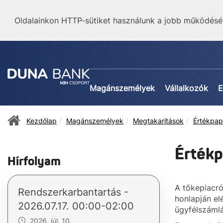
Oldalainkon HTTP-sütiket használunk a jobb működésé
Magánszemélyek
Vállalkozók
E
Kezdőlap
Magánszemélyek
Megtakarítások
Értékpap
Értékp
Hírfolyam
A tőkepiacró
Rendszerkarbantartás -
honlapján el
2026.07.17. 00:00-02:00
ügyfélszámlá
2026. júl. 10.