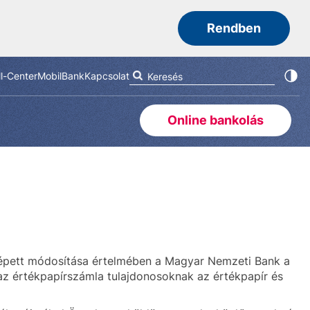
Rendben
ll-Center
MobilBank
Kapcsolat
Online bankolás
a lépett módosítása értelmében a Magyar Nemzeti Bank a
 az értékpapírszámla tulajdonosoknak az értékpapír és