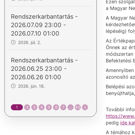
Ezen szolgál
a Magyar Nem
Rendszerkarbantartás -
A Magyar Ne
2026.07.09 23:00 -
kérdezhetőek
lépéséig) fo
2026.07.10 01:00
Az Értékpapí
2026. júl. 2.
Önnek az ért
módszertan s
Rendszerkarbantartás -
Befektetési 
2026.06.25 23:00 -
Amennyiben Ö
2026.06.26 01:00
azonosító a
2026. jún. 18.
Belépési azo
benyújthatja
1
2
3
4
5
6
7
…
43
»
További info
https://www
pedig
ide ka
A témához ka