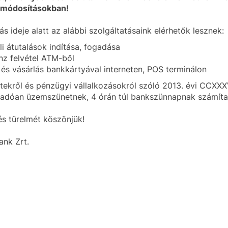
itmódosításokban!
s ideje alatt az alábbi szolgáltatásaink elérhetők lesznek:
i átutalások indítása, fogadása
z felvétel ATM-ből
 és vásárlás bankkártyával interneten, POS terminálon
etekről és pénzügyi vállalkozásokról szóló 2013. évi CCXXXV
dóan üzemszünetnek, 4 órán túl bankszünnapnak számítana
s türelmét köszönjük!
nk Zrt.