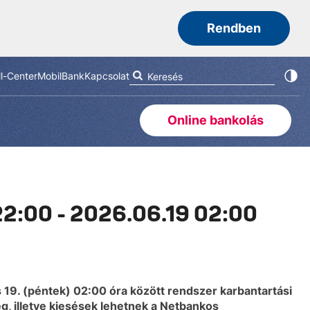
Rendben
ll-Center
MobilBank
Kapcsolat
Online bankolás
22:00 - 2026.06.19 02:00
s 19. (péntek) 02:00 óra között rendszer karbantartási
, illetve kiesések lehetnek a Netbankos