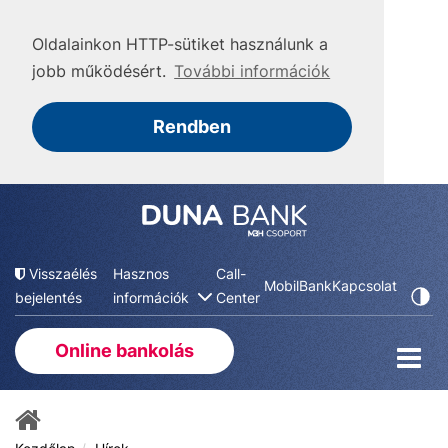
Oldalainkon HTTP-sütiket használunk a
jobb működésért.
További információk
Rendben
Visszaélés
Hasznos
Call-
MobilBank
Kapcsolat
bejelentés
információk
Center
Online bankolás