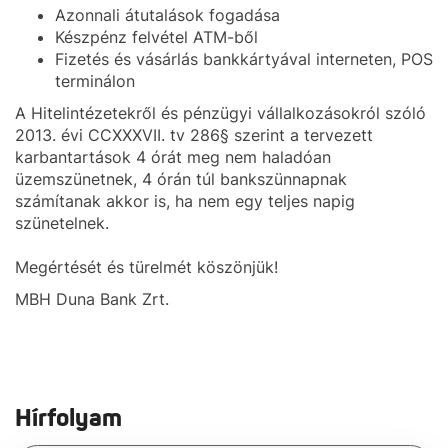
Azonnali átutalások fogadása
Készpénz felvétel ATM-ből
Fizetés és vásárlás bankkártyával interneten, POS
terminálon
A Hitelintézetekről és pénzügyi vállalkozásokról szóló
2013. évi CCXXXVII. tv 286§ szerint a tervezett
karbantartások 4 órát meg nem haladóan
üzemszünetnek, 4 órán túl bankszünnapnak
számítanak akkor is, ha nem egy teljes napig
szünetelnek.
Megértését és türelmét köszönjük!
MBH Duna Bank Zrt.
Hírfolyam