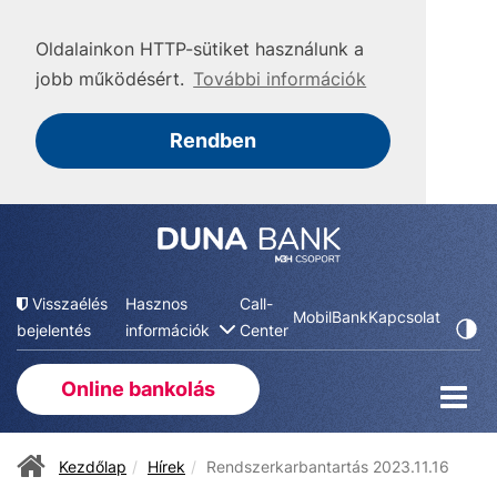
Oldalainkon HTTP-sütiket használunk a
jobb működésért.
További információk
Rendben
Visszaélés
Hasznos
Call-
MobilBank
Kapcsolat
bejelentés
információk
Center
Online bankolás
Kezdőlap
Hírek
Rendszerkarbantartás 2023.11.16