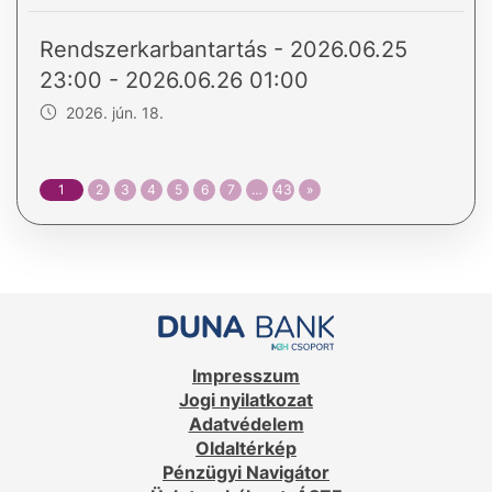
Rendszerkarbantartás - 2026.06.25
23:00 - 2026.06.26 01:00
2026. jún. 18.
1
2
3
4
5
6
7
…
43
»
Impresszum
Jogi nyilatkozat
Adatvédelem
Oldaltérkép
Pénzügyi Navigátor