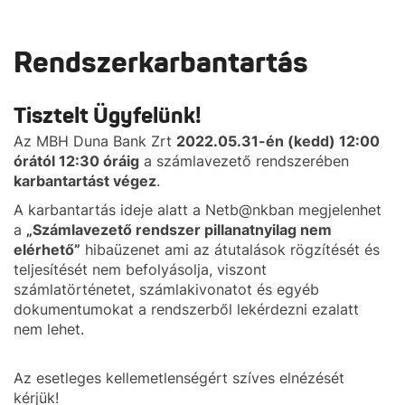
Rendszerkarbantartás
Tisztelt Ügyfelünk!
Az MBH Duna Bank Zrt
2022.05.31-én (kedd) 12:00
órától 12:30 óráig
a számlavezető rendszerében
karbantartást végez
.
A karbantartás ideje alatt a Netb@nkban megjelenhet
a
„Számlavezető rendszer pillanatnyilag nem
elérhető”
hibaüzenet ami az átutalások rögzítését és
teljesítését nem befolyásolja, viszont
számlatörténetet, számlakivonatot és egyéb
dokumentumokat a rendszerből lekérdezni ezalatt
nem lehet.
Az esetleges kellemetlenségért szíves elnézését
kérjük!