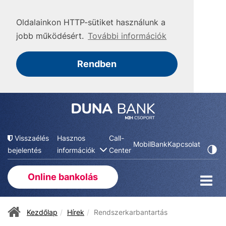
Oldalainkon HTTP-sütiket használunk a
jobb működésért.
További információk
Rendben
Visszaélés
Hasznos
Call-
MobilBank
Kapcsolat
bejelentés
információk
Center
Online bankolás
Kezdőlap
Hírek
Rendszerkarbantartás