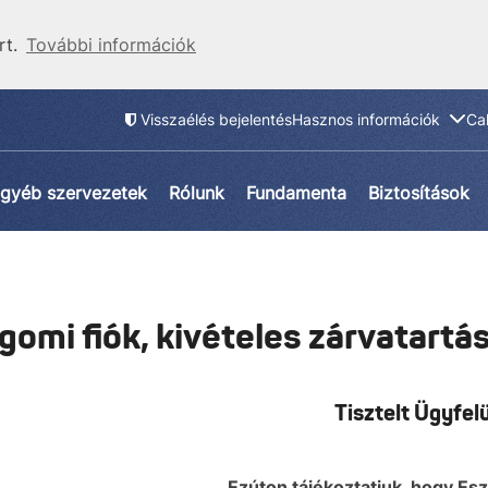
rt.
További információk
Visszaélés bejelentés
Hasznos információk
Ca
gyéb szervezetek
Rólunk
Fundamenta
Biztosítások
gomi fiók, kivételes zárvatartá
Tisztelt Ügyfel
Ezúton tájékoztatjuk, hogy Es