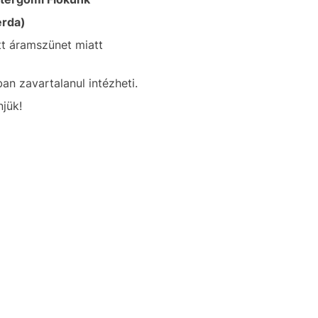
erda)
ett áramszünet miatt
an zavartalanul intézheti.
jük!