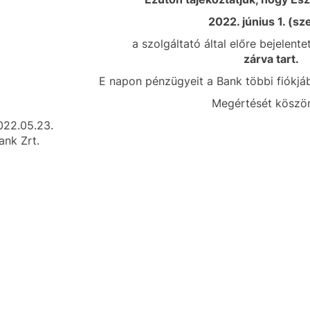
2022. június 1. (sz
a szolgáltató által előre bejelent
zárva tart.
E napon pénzügyeit a Bank többi fiókjáb
Megértését köszön
2022.05.23.
nk Zrt.