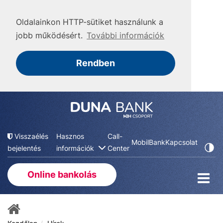
Oldalainkon HTTP-sütiket használunk a
jobb működésért.
További információk
Rendben
Visszaélés
Hasznos
Call-
MobilBank
Kapcsolat
bejelentés
információk
Center
Online bankolás