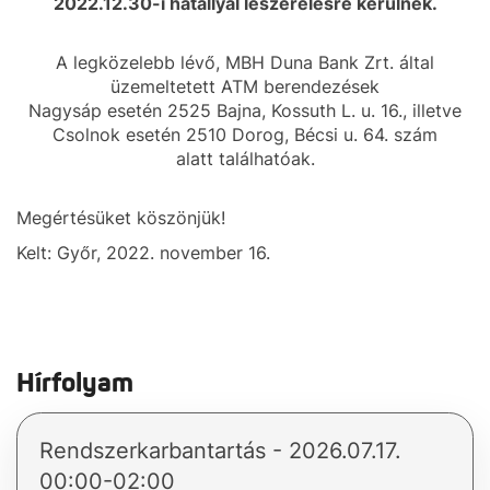
2022.12.30-i hatállyal leszerelésre kerülnek.
A legközelebb lévő, MBH Duna Bank Zrt. által
üzemeltetett ATM berendezések
Nagysáp esetén 2525 Bajna, Kossuth L. u. 16., illetve
Csolnok esetén 2510 Dorog, Bécsi u. 64. szám
alatt találhatóak.
Megértésüket köszönjük!
Kelt: Győr, 2022. november 16.
Hírfolyam
Rendszerkarbantartás - 2026.07.17.
00:00-02:00