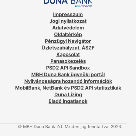
Impresszum
Jogi nyilatkozat
Adatvédelem
Oldaltérkép
Pénzügyi Navigátor
Üzletszabályzat, ÁSZF
Kapcsolat
Panaszkezelés
PSD2 API Sandbox
MBH Duna Bank ügynöki portál
Nyilvánosságra hozandó információk
MobilBank, NetBank és PSD2 API statisztikák
Duna Lízing
Eladó ingatlanok
© MBH Duna Bank Zrt. Minden jog fenntartva. 2023.