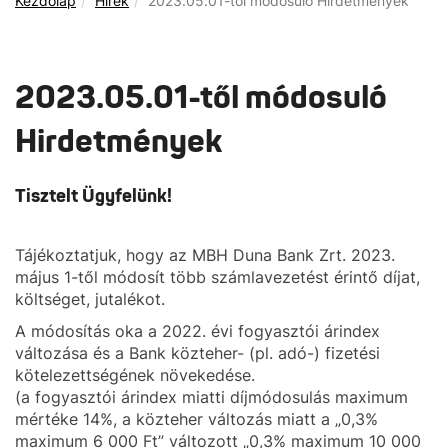
Kezdőlap
Hírek
2023.05.01-től módosuló Hirdetmények
2023.05.01-től módosuló
Hirdetmények
Tisztelt Ügyfelünk!
Tájékoztatjuk, hogy az MBH Duna Bank Zrt. 2023.
május 1-től módosít több számlavezetést érintő díjat,
költséget, jutalékot.
A módosítás oka a 2022. évi fogyasztói árindex
változása és a Bank közteher- (pl. adó-) fizetési
kötelezettségének növekedése.
(a fogyasztói árindex miatti díjmódosulás maximum
mértéke 14%, a közteher változás miatt a „0,3%
maximum 6 000 Ft” változott „0,3% maximum 10 000