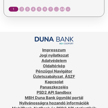
1
2
3
4
5
6
7
…
44
»
Impresszum
Jogi nyilatkozat
Adatvédelem
Oldaltérkép
Pénzügyi Navigátor
Üzletszabályzat, ÁSZF
Kapcsolat
Panaszkezelés
PSD2 API Sandbox
MBH Duna Bank ügynöki portál
Nyilvánosságra hozandó információk