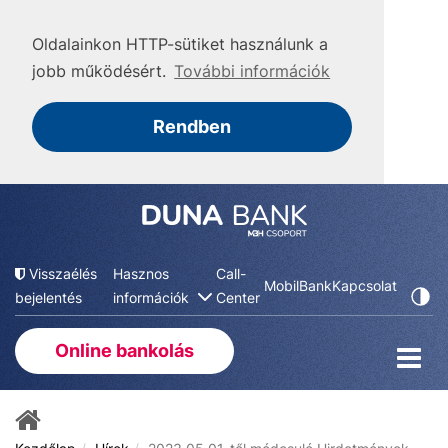
Oldalainkon HTTP-sütiket használunk a
jobb működésért.
További információk
Rendben
Visszaélés
Hasznos
Call-
MobilBank
Kapcsolat
bejelentés
információk
Center
Online bankolás