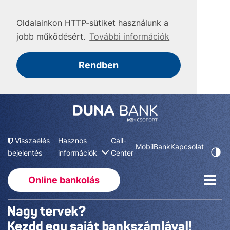
Oldalainkon HTTP-sütiket használunk a
jobb működésért.
További információk
Rendben
Visszaélés
Hasznos
Call-
MobilBank
Kapcsolat
bejelentés
információk
Center
Online bankolás