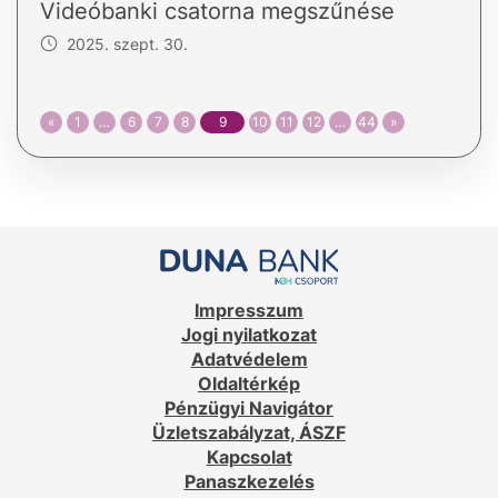
Videóbanki csatorna megszűnése
2025. szept. 30.
«
1
…
6
7
8
9
10
11
12
…
44
»
Impresszum
Jogi nyilatkozat
Adatvédelem
Oldaltérkép
Pénzügyi Navigátor
Üzletszabályzat, ÁSZF
Kapcsolat
Panaszkezelés