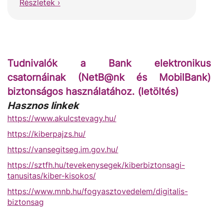
Részletek ›
Tudnivalók a Bank elektronikus
csatornáinak (NetB@nk és MobilBank)
biztonságos használatához. (letöltés)
Hasznos linkek
https://www.akulcstevagy.hu/
https://kiberpajzs.hu/
https://vansegitseg.im.gov.hu/
https://sztfh.hu/tevekenysegek/kiberbiztonsagi-
tanusitas/kiber-kisokos/
https://www.mnb.hu/fogyasztovedelem/digitalis-
biztonsag