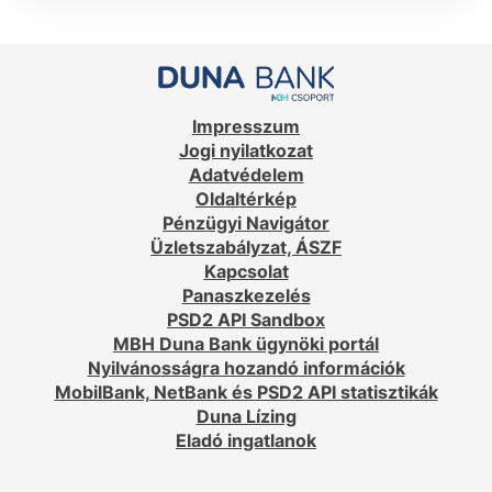
Impresszum
Jogi nyilatkozat
Adatvédelem
Oldaltérkép
Pénzügyi Navigátor
Üzletszabályzat, ÁSZF
Kapcsolat
Panaszkezelés
PSD2 API Sandbox
MBH Duna Bank ügynöki portál
Nyilvánosságra hozandó információk
MobilBank, NetBank és PSD2 API statisztikák
Duna Lízing
Eladó ingatlanok