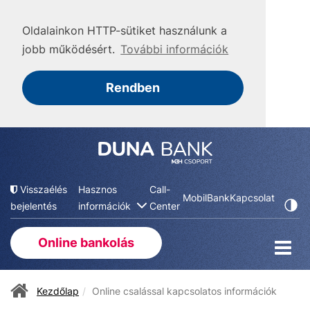
Oldalainkon HTTP-sütiket használunk a
jobb működésért.
További információk
Rendben
Visszaélés
Hasznos
Call-
MobilBank
Kapcsolat
bejelentés
információk
Center
Online bankolás
Kezdőlap
Online csalással kapcsolatos információk