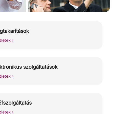
gtakarítások
letek ›
ktronikus szolgáltatások
letek ›
fszolgáltatás
letek ›