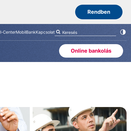
Rendben
ll-Center
MobilBank
Kapcsolat
Online bankolás