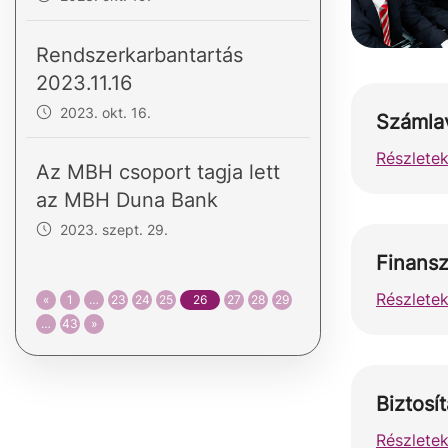
Rendszerkarbantartás
2023.11.16
2023. okt. 16.
Számla
Részletek
Az MBH csoport tagja lett
az MBH Duna Bank
2023. szept. 29.
Finansz
Részletek
«
1
…
23
24
25
26
27
28
29
…
43
»
Biztosí
Részletek