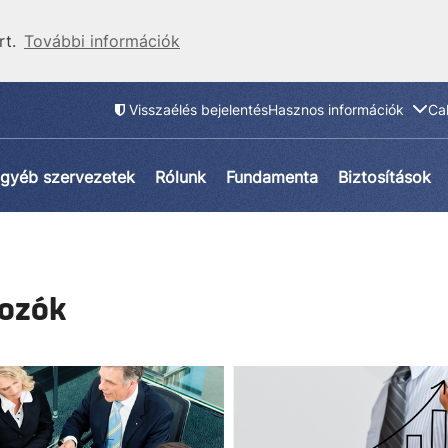
rt.
További információk
Visszaélés bejelentés
Hasznos információk
Ca
gyéb szervezetek
Rólunk
Fundamenta
Biztosítások
kozók