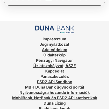
Impresszum
Jogi nyilatkozat
Adatvédelem
Oldaltérkép
Pénzügyi Navigátor
Üzletszabályzat, ÁSZF
Kapcsolat
Panaszkezelés
PSD2 API Sandbox
MBH Duna Bank ügynöki portál
Nyilvánosságra hozandó információk
MobilBank, NetBank és PSD2 API statisztikák
Duna Lízing
Eladó ingatlanok