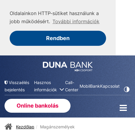
Oldalainkon HTTP-sütiket használunk a
jobb működésért.
További információk
Rendben
Visszaélés
Hasznos
Call-
MobilBank
Kapcsolat
bejelentés
információk
Center
Online bankolás
Kezdőlap
Magánszemélyek