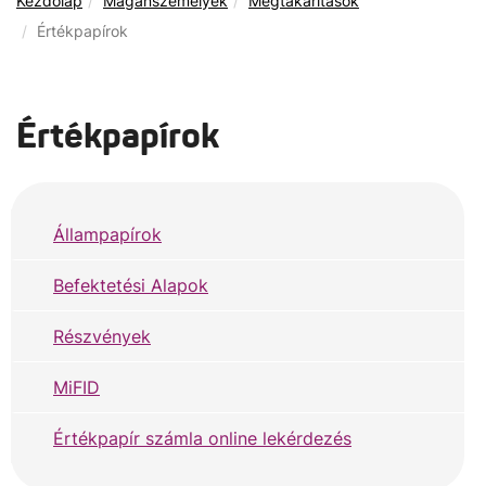
Kezdőlap
Magánszemélyek
Megtakarítások
Értékpapírok
Értékpapírok
Állampapírok
Befektetési Alapok
Részvények
MiFID
Értékpapír számla online lekérdezés