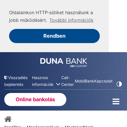
Oldalainkon HTTP-sütiket használunk a
jobb működésért.
További információk
Rendben
Visszaélés
Hasznos
Call-
MobilBank
Kapcsolat
bejelentés
információk
Center
Online bankolás