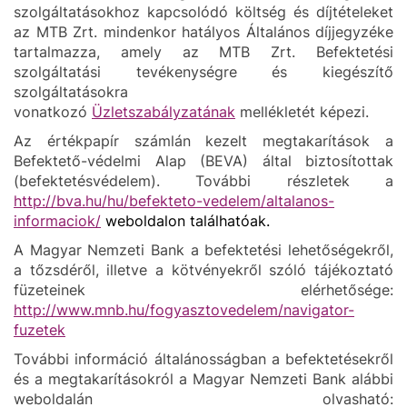
szolgáltatásokhoz kapcsolódó költség és díjtételeket
az MTB Zrt. mindenkor hatályos Általános díjjegyzéke
tartalmazza, amely az MTB Zrt. Befektetési
szolgáltatási tevékenységre és kiegészítő
szolgáltatásokra
vonatkozó
Üzletszabályzatának
mellékletét képezi.
Az értékpapír számlán kezelt megtakarítások a
Befektető-védelmi Alap (BEVA) által biztosítottak
(befektetésvédelem). További részletek a
http://bva.hu/hu/befekteto-vedelem/altalanos-
informaciok/
weboldalon találhatóak.
A Magyar Nemzeti Bank a befektetési lehetőségekről,
a tőzsdéről, illetve a kötvényekről szóló tájékoztató
füzeteinek elérhetősége:
http://www.mnb.hu/fogyasztovedelem/navigator-
fuzetek
További információ általánosságban a befektetésekről
és a megtakarításokról a Magyar Nemzeti Bank alábbi
weboldalán olvasható: