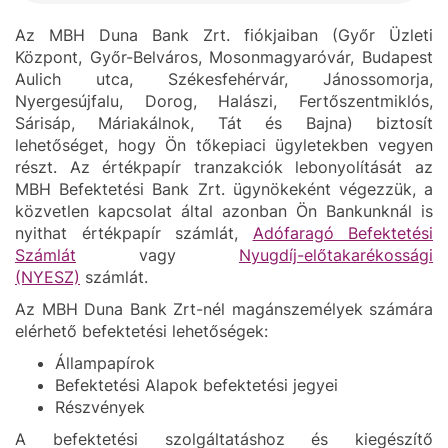
Az MBH Duna Bank Zrt. fiókjaiban (Győr Üzleti
Központ, Győr-Belváros, Mosonmagyaróvár, Budapest
Aulich utca, Székesfehérvár, Jánossomorja,
Nyergesújfalu, Dorog, Halászi, Fertőszentmiklós,
Sárisáp, Máriakálnok, Tát és Bajna) biztosít
lehetőséget, hogy Ön tőkepiaci ügyletekben vegyen
részt. Az értékpapír tranzakciók lebonyolítását az
MBH Befektetési Bank Zrt. ügynökeként végezzük, a
közvetlen kapcsolat által azonban Ön Bankunknál is
nyithat értékpapír számlát,
Adófaragó Befektetési
Számlát
vagy
Nyugdíj-előtakarékossági
(NYESZ)
számlát.
Az MBH Duna Bank Zrt-nél magánszemélyek számára
elérhető befektetési lehetőségek:
Állampapírok
Befektetési Alapok befektetési jegyei
Részvények
A befektetési szolgáltatáshoz és kiegészítő