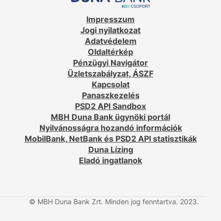
Impresszum
Jogi nyilatkozat
Adatvédelem
Oldaltérkép
Pénzügyi Navigátor
Üzletszabályzat, ÁSZF
Kapcsolat
Panaszkezelés
PSD2 API Sandbox
MBH Duna Bank ügynöki portál
Nyilvánosságra hozandó információk
MobilBank, NetBank és PSD2 API statisztikák
Duna Lízing
Eladó ingatlanok
© MBH Duna Bank Zrt. Minden jog fenntartva. 2023.