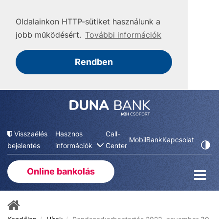
Oldalainkon HTTP-sütiket használunk a
jobb működésért.
További információk
Rendben
Visszaélés
Hasznos
Call-
MobilBank
Kapcsolat
bejelentés
információk
Center
Online bankolás