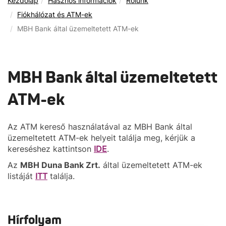
Kezdőlap
Hasznos információk
Rólunk
Fiókhálózat és ATM-ek
MBH Bank által üzemeltetett ATM-ek
MBH Bank által üzemeltetett
ATM-ek
Az ATM kereső használatával az MBH Bank által
üzemeltetett ATM-ek helyeit találja meg, kérjük a
kereséshez kattintson
IDE
.
Az
MBH Duna Bank Zrt.
által üzemeltetett ATM-ek
listáját
ITT
találja.
Hírfolyam