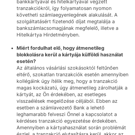
bankkártyával és hitelkártyával végzett
tranzakciókról, így folyamatosan nyomon
követheti számlaegyenlegének alakulását. A
szolgáltatásért fizetendő díjat megtalálja a
bankszámlacsomagjának megfelelő, illetve a
Hitelkártya Hirdetményben.
Miért fordulhat elő, hogy átmenetileg
blokkolásra kerül a kártyája külföldi használat
esetén?
Az általános vásárlási szokásoktól feltűnően
eltérő, szokatlan tranzakciók esetén amennyiben
kollégáink úgy ítélik meg, hogy a tranzakció
magas kockázatú, úgy átmenetileg zárolhatják a
kártyát, az Ön érdekében, az esetleges
visszaélések megelőzése céljából. Ebben az
esetben a számlavezető Bank a lehető
leghamarabb felveszi Önnel a kapcsolatot a
kérdéses tranzakció egyezetése érdekében.
Amennyiben a kártyahasználat során problémát
észlel, a tranzakció elutasításra kerül, akkor az