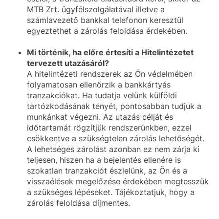
MTB Zrt. ügyfélszolgálatával illetve a
számlavezető bankkal telefonon keresztül
egyeztethet a zárolás feloldása érdekében.
Mi történik, ha előre értesíti a Hitelintézetet
tervezett utazásáról?
A hitelintézeti rendszerek az Ön védelmében
folyamatosan ellenőrzik a bankkártyás
tranzakciókat. Ha tudatja velünk külföldi
tartózkodásának tényét, pontosabban tudjuk a
munkánkat végezni. Az utazás célját és
időtartamát rögzítjük rendszerünkben, ezzel
csökkentve a szükségtelen zárolás lehetőségét.
A lehetséges zárolást azonban ez nem zárja ki
teljesen, hiszen ha a bejelentés ellenére is
szokatlan tranzakciót észlelünk, az Ön és a
visszaélések megelőzése érdekében megtesszük
a szükséges lépéseket. Tájékoztatjuk, hogy a
zárolás feloldása díjmentes.