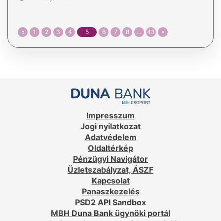
«
1
2
3
4
5
6
7
8
…
43
»
Impresszum
Jogi nyilatkozat
Adatvédelem
Oldaltérkép
Pénzügyi Navigátor
Üzletszabályzat, ÁSZF
Kapcsolat
Panaszkezelés
PSD2 API Sandbox
MBH Duna Bank ügynöki portál