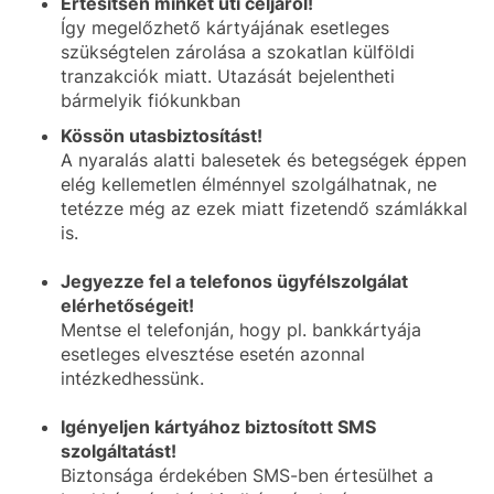
Értesítsen minket úti céljáról!
Így megelőzhető kártyájának esetleges
szükségtelen zárolása a szokatlan külföldi
tranzakciók miatt. Utazását bejelentheti
bármelyik fiókunkban
Kössön utasbiztosítást!
A nyaralás alatti balesetek és betegségek éppen
elég kellemetlen élménnyel szolgálhatnak, ne
tetézze még az ezek miatt fizetendő számlákkal
is.
Jegyezze fel a telefonos ügyfélszolgálat
elérhetőségeit!
Mentse el telefonján, hogy pl. bankkártyája
esetleges elvesztése esetén azonnal
intézkedhessünk.
Igényeljen kártyához biztosított SMS
szolgáltatást!
Biztonsága érdekében SMS-ben értesülhet a