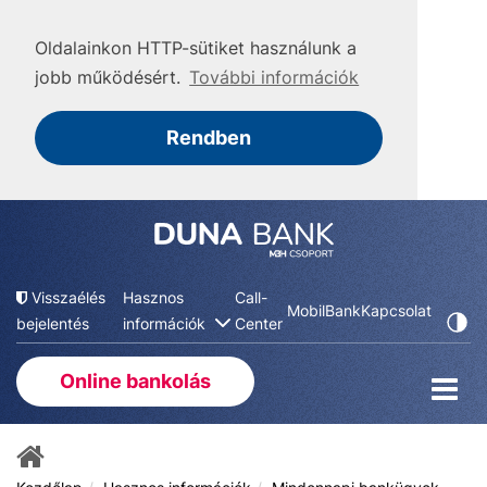
Oldalainkon HTTP-sütiket használunk a
jobb működésért.
További információk
Rendben
Visszaélés
Hasznos
Call-
MobilBank
Kapcsolat
bejelentés
információk
Center
Online bankolás