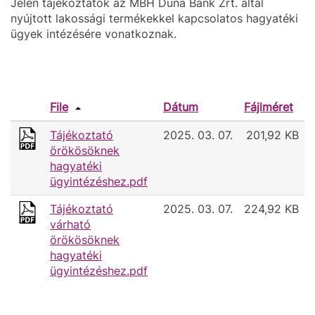
Jelen tájékoztatók az MBH Duna Bank Zrt. által
nyújtott lakossági termékekkel kapcsolatos hagyatéki
ügyek intézésére vonatkoznak.
File
Dátum
Fájlméret
Tájékoztató
2025. 03. 07.
201,92 KB
örökösöknek
hagyatéki
ügyintézéshez.pdf
Tájékoztató
2025. 03. 07.
224,92 KB
várható
örökösöknek
hagyatéki
ügyintézéshez.pdf