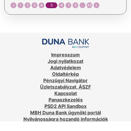
«
1
2
3
4
5
6
7
8
…
43
»
Impresszum
Jogi nyilatkozat
Adatvédelem
Oldaltérkép
Pénzügyi Navigátor
Üzletszabályzat, ÁSZF
Kapcsolat
Panaszkezelés
PSD2 API Sandbox
MBH Duna Bank ügynöki portál
Nyilvánosságra hozandó információk
MobilBank, NetBank és PSD2 API statisztikák