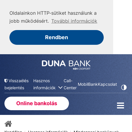
Oldalainkon HTTP-sütiket használunk a
jobb működésért.
További információk
Rendben
Visszaélés
Hasznos
Call-
MobilBank
Kapcsolat
bejelentés
információk
Center
Online bankolás