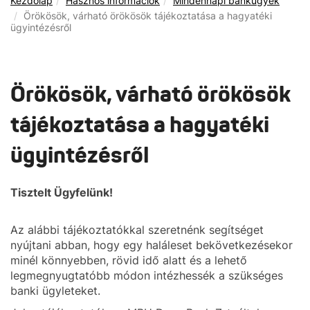
Kezdőlap
Hasznos információk
Mindennapi bankügyek
Örökösök, várható örökösök tájékoztatása a hagyatéki
ügyintézésről
Örökösök, várható örökösök
tájékoztatása a hagyatéki
ügyintézésről
Tisztelt Ügyfelünk!
Az alábbi tájékoztatókkal szeretnénk segítséget
nyújtani abban, hogy egy haláleset bekövetkezésekor
minél könnyebben, rövid idő alatt és a lehető
legmegnyugtatóbb módon intézhessék a szükséges
banki ügyleteket.