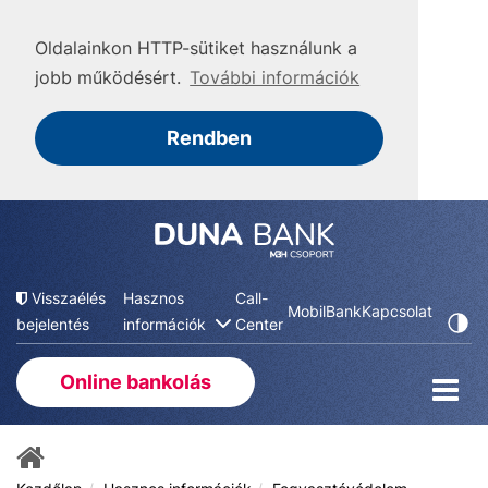
Oldalainkon HTTP-sütiket használunk a
jobb működésért.
További információk
Rendben
Visszaélés
Hasznos
Call-
MobilBank
Kapcsolat
bejelentés
információk
Center
Online bankolás