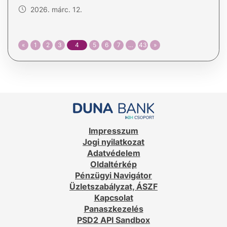
2026. márc. 12.
«
1
2
3
4
5
6
7
…
43
»
Impresszum
Jogi nyilatkozat
Adatvédelem
Oldaltérkép
Pénzügyi Navigátor
Üzletszabályzat, ÁSZF
Kapcsolat
Panaszkezelés
PSD2 API Sandbox