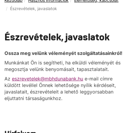
Kezdőlap
Hasznos információk
Elérhetőség, kapcsolat
Észrevételek, javaslatok
Észrevételek, javaslatok
Ossza meg velünk véleményét szolgáltatásainkról!
Munkánkat Ön is segítheti, ha elküldi véleményét és
megosztja velünk benyomásait, tapasztalatait.
Az
eszrevetelek@mbhdunabank.hu
e-mail címre
küldött levéllel Önnek lehetősége nyílik kérdéseit,
javaslatait, észrevételeit a lehető leggyorsabban
eljuttatni társaságunkhoz.