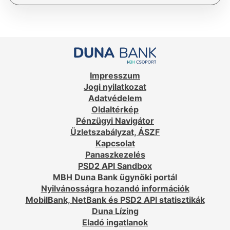
Impresszum
Jogi nyilatkozat
Adatvédelem
Oldaltérkép
Pénzügyi Navigátor
Üzletszabályzat, ÁSZF
Kapcsolat
Panaszkezelés
PSD2 API Sandbox
MBH Duna Bank ügynöki portál
Nyilvánosságra hozandó információk
MobilBank, NetBank és PSD2 API statisztikák
Duna Lízing
Eladó ingatlanok