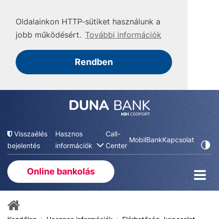
Oldalainkon HTTP-sütiket használunk a
jobb működésért.
További információk
Rendben
Visszaélés
Hasznos
Call-
MobilBank
Kapcsolat
bejelentés
információk
Center
Online bankolás