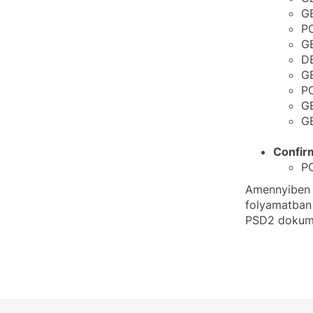
GE
PO
GE
DE
GE
PO
GE
GE
Confirm
PO
Amennyiben Ö
folyamatban 
PSD2 dokume