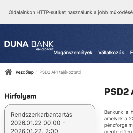
Oldalainkon HTTP-sütiket használunk a jobb működésé
Magánszemélyek
Vállalkozók
E
Kezdőlap
PSD2 API tájékoztató
PSD2 A
Hírfolyam
Bankunk a h
Rendszerkarbantartás
amelyek a 23
2026.01.22 00:00 -
pénzforgalm
2026.01.22. 2:00
megfelelően