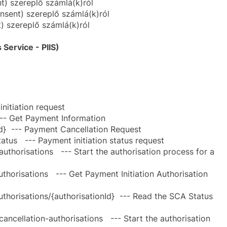
) szereplő számlá(k)ról
sent) szereplő számlá(k)ról
) szereplő számlá(k)ról
Service - PIIS)
itiation request
-- Get Payment Information
} --- Payment Cancellation Request
tus --- Payment initiation status request
thorisations --- Start the authorisation process for a
horisations --- Get Payment Initiation Authorisation
horisations/{authorisationId} --- Read the SCA Status
ncellation-authorisations --- Start the authorisation