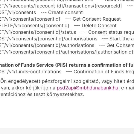
T/v1/accounts/{account-id}/transactions/{resourceId} --- 
ST/v1/consents --- Create consent
T/v1/consents/{consentId} --- Get Consent Request
LETE/v1/consents/{consentId} --- Delete Consent
T/v1/consents/{consentId}/status --- Consent status requ
ST/v1/consents/{consentId}/authorisations --- Start the a
T/v1/consents/{consentId}/authorisations --- Get Consen
T/v1/consents/{consentId}/authorisations/{authorisationId}
ation of Funds Service (PIIS) returns a confirmation of f
ST/v1/funds-confirmations --- Confirmation of Funds Re
n engedélyezett pénzforgalmi szolgáltató, vagy hitelt érd
van, akkor kérjük írjon a
psd2api@mbhdunabank.hu
e-mail
ntációhoz és teszt környezetekhez.