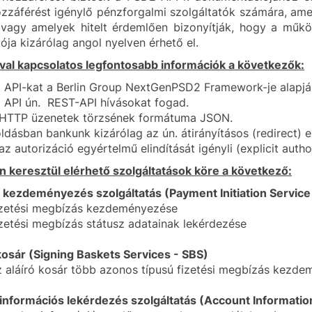
zzáférést igénylő pénzforgalmi szolgáltatók számára, am
, vagy amelyek hitelt érdemlően bizonyítják, hogy a mű
ja kizárólag angol nyelven érhető el.
val kapcsolatos legfontosabb információk a következők:
API-kat a Berlin Group NextGenPSD2 Framework-je alapján
 API ún. REST-API hívásokat fogad.
 HTTP üzenetek törzsének formátuma JSON.
dásban bankunk kizárólag az ún. átirányításos (redirect) er
az autorizáció egyértelmű elindítását igényli (explicit autho
 keresztül elérhető szolgáltatások köre a következő:
 kezdeményezés szolgáltatás (Payment Initiation Service 
zetési megbízás kezdeményezése
zetési megbízás státusz adatainak lekérdezése
kosár (Signing Baskets Services - SBS)
 aláíró kosár több azonos típusú fizetési megbízás kezdem
nformációs lekérdezés szolgáltatás (Account Information