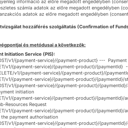
yenleg információ az előre megadott engedélyben (consent
szletes számla adatok az előre megadott engedélyben (con
anzakciós adatok az előre megadott engedélyben (consent
vizsgálat hozzáférés szolgáltatás (Confirmation of Funds 
végpontjai és metódusai a következők:
 Initiation Service (PIS):
ST/v1/{payment-service}/{payment-product} --- Payment in
T/v1/{payment-service}/{payment-product}/{paymentId} -
LETE/v1/{payment-service}/{payment-product}/{paymentId
T/v1/{payment-service}/{payment-product}/{paymentId}/sta
ST/v1/{payment-service}/{payment-product}/{paymentId}/au
yment initiation
T/v1/{payment-service}/{payment-product}/{paymentId}/aut
ub-Resources Request
T/v1/{payment-service}/{payment-product}/{paymentId}/aut
 the payment authorisation
ST/v1/{payment-service}/{payment-product}/{paymentId}/ca