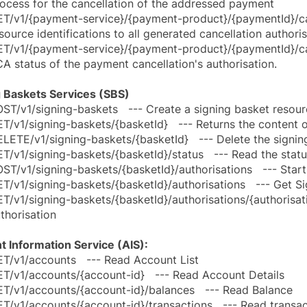
ocess for the cancellation of the addressed payment
T/v1/{payment-service}/{payment-product}/{paymentId}/canc
source identifications to all generated cancellation authori
T/v1/{payment-service}/{payment-product}/{paymentId}/can
A status of the payment cancellation's authorisation.
g Baskets Services (SBS)
ST/v1/signing-baskets --- Create a signing basket resour
T/v1/signing-baskets/{basketId} --- Returns the content o
LETE/v1/signing-baskets/{basketId} --- Delete the signin
T/v1/signing-baskets/{basketId}/status --- Read the statu
ST/v1/signing-baskets/{basketId}/authorisations --- Start 
T/v1/signing-baskets/{basketId}/authorisations --- Get S
T/v1/signing-baskets/{basketId}/authorisations/{authorisat
thorisation
 Information Service (AIS):
T/v1/accounts --- Read Account List
T/v1/accounts/{account-id} --- Read Account Details
T/v1/accounts/{account-id}/balances --- Read Balance
T/v1/accounts/{account-id}/transactions --- Read transact