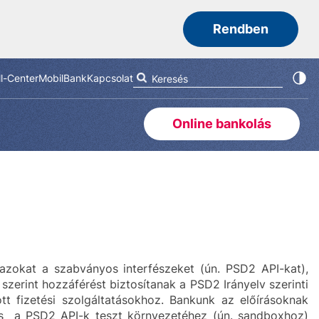
Rendben
ll-Center
MobilBank
Kapcsolat
Online bankolás
 azokat a szabványos interfészeket (ún. PSD2 API-kat),
szerint hozzáférést biztosítanak a PSD2 Irányelv szerinti
t fizetési szolgáltatásokhoz. Bankunk az előírásoknak
és a PSD2 API-k teszt környezetéhez (ún. sandboxhoz)