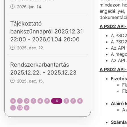
mindazon ho
2026. jan. 14.
engedéllyel
dokumentáció
Tájékoztató
A PSD2 API-
bankszünnapról 2025.12.31
A PSD2 
22:00 - 2026.01.04 20:00
A PSD2
Az API
2025. dec. 22.
A megol
Az API 
Rendszerkarbantartás
A PSD2 API-n
2025.12.22. - 2025.12.23
Fizetés
2025. dec. 15.
Fi
Fi
«
1
2
3
4
5
6
7
8
9
Aláíró 
…
43
»
Az
Számlai