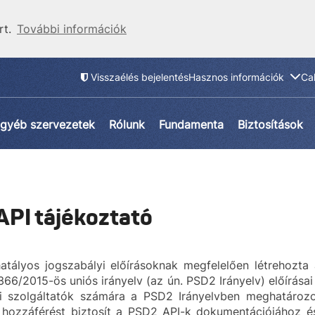
rt.
További információk
Visszaélés bejelentés
Hasznos információk
Ca
gyéb szervezetek
Rólunk
Fundamenta
Biztosítások
PI tájékoztató
atályos jogszabályi előírásoknak megfelelően létrehozta
66/2015-ös uniós irányelv (az ún. PSD2 Irányelv) előírásai 
i szolgáltatók számára a PSD2 Irányelvben meghatározot
 hozzáférést biztosít a PSD2 API-k dokumentációjához 