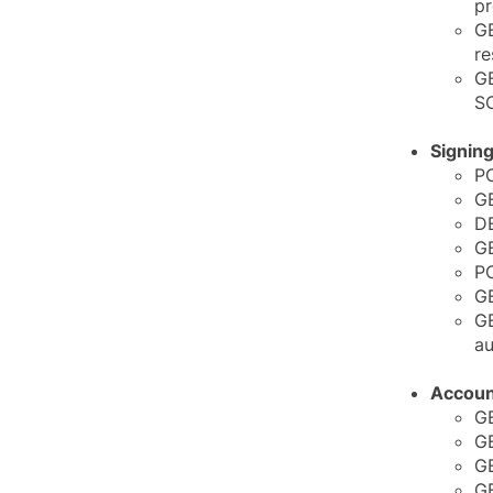
pr
GE
re
GE
SC
Signin
PO
GE
DE
GE
PO
GE
GE
au
Account
GE
GE
GE
GE