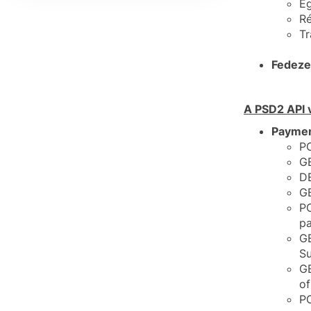
Eg
Ré
Tr
Fedezet
A PSD2 API 
Payment
PO
GE
DE
GE
PO
pa
GE
S
GE
of
PO