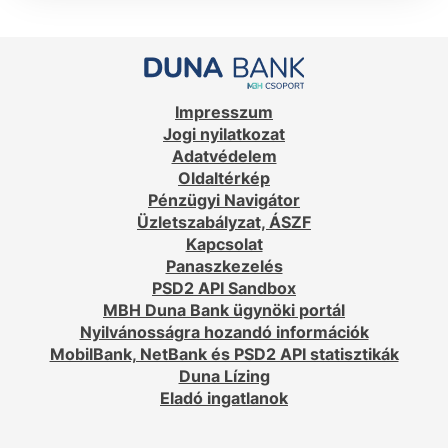
Impresszum
Jogi nyilatkozat
Adatvédelem
Oldaltérkép
Pénzügyi Navigátor
Üzletszabályzat, ÁSZF
Kapcsolat
Panaszkezelés
PSD2 API Sandbox
MBH Duna Bank ügynöki portál
Nyilvánosságra hozandó információk
MobilBank, NetBank és PSD2 API statisztikák
Duna Lízing
Eladó ingatlanok