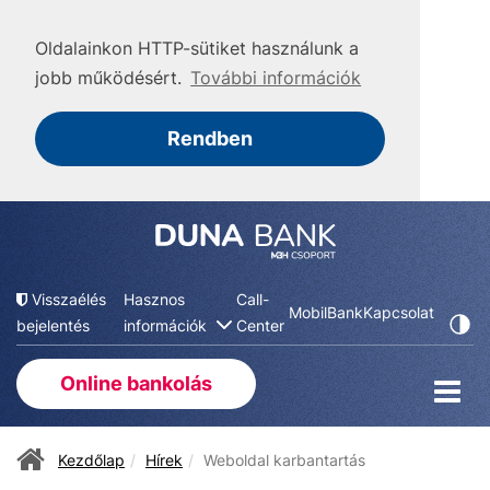
Oldalainkon HTTP-sütiket használunk a
jobb működésért.
További információk
Rendben
Visszaélés
Hasznos
Call-
MobilBank
Kapcsolat
bejelentés
információk
Center
Online bankolás
Kezdőlap
Hírek
Weboldal karbantartás