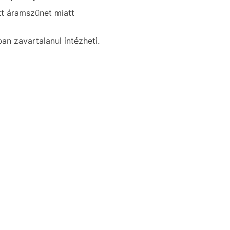
ett áramszünet miatt
an zavartalanul intézheti.