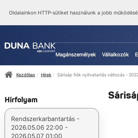
Oldalainkon HTTP-sütiket használunk a jobb működésé
Magánszemélyek
Vállalkozók
E
Kezdőlap
Hírek
Sárisáp fiók nyitvatartás változás - 202
Sárisá
Hírfolyam
Rendszerkarbantartás -
2026.05.06 22:00 -
2026.05.07 01:00