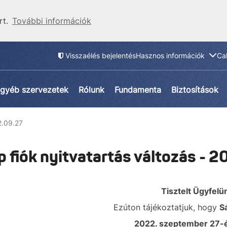
rt.
További információk
Visszaélés bejelentés
Hasznos információk
Ca
gyéb szervezetek
Rólunk
Fundamenta
Biztosítások
2.09.27
p fiók nyitvatartás változás - 
Tisztelt Ügyfelü
Ezúton tájékoztatjuk, hogy
S
2022. szeptember 27-