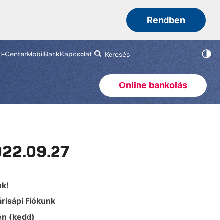
Rendben
ll-Center
MobilBank
Kapcsolat
Online bankolás
2022.09.27
nk!
árisápi Fiókunk
én (kedd)