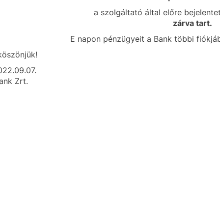
a szolgáltató által előre bejelent
zárva tart.
E napon pénzügyeit a Bank többi fiókjáb
köszönjük!
022.09.07.
nk Zrt.