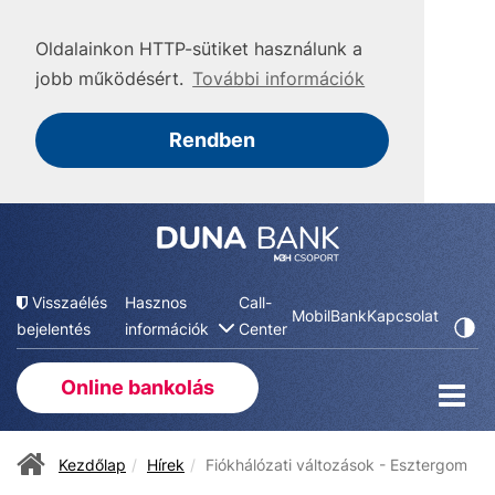
Oldalainkon HTTP-sütiket használunk a
jobb működésért.
További információk
Rendben
Visszaélés
Hasznos
Call-
MobilBank
Kapcsolat
bejelentés
információk
Center
Online bankolás
Kezdőlap
Hírek
Fiókhálózati változások - Esztergom