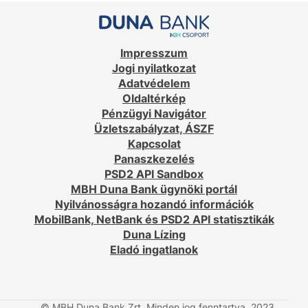
Impresszum
Jogi nyilatkozat
Adatvédelem
Oldaltérkép
Pénzügyi Navigátor
Üzletszabályzat, ÁSZF
Kapcsolat
Panaszkezelés
PSD2 API Sandbox
MBH Duna Bank ügynöki portál
Nyilvánosságra hozandó információk
MobilBank, NetBank és PSD2 API statisztikák
Duna Lízing
Eladó ingatlanok
© MBH Duna Bank Zrt. Minden jog fenntartva. 2023.