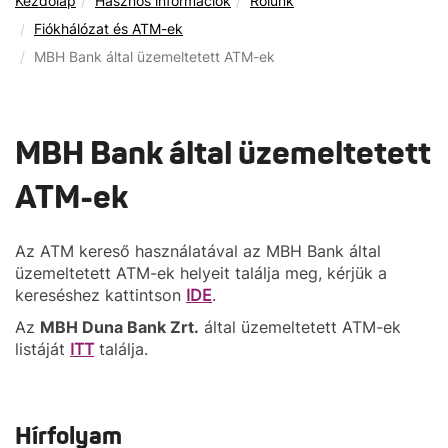
Kezdőlap
Hasznos információk
Rólunk
Fiókhálózat és ATM-ek
MBH Bank által üzemeltetett ATM-ek
MBH Bank által üzemeltetett
ATM-ek
Az ATM kereső használatával az MBH Bank által
üzemeltetett ATM-ek helyeit találja meg, kérjük a
kereséshez kattintson
IDE
.
Az
MBH Duna Bank Zrt.
által üzemeltetett ATM-ek
listáját
ITT
találja.
Hírfolyam