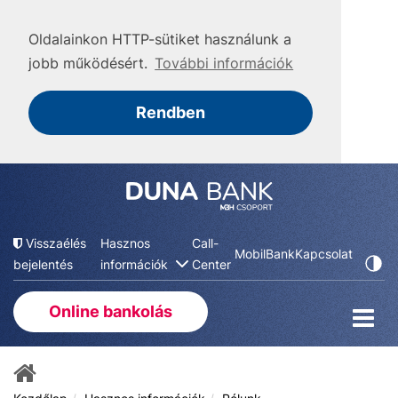
Oldalainkon HTTP-sütiket használunk a
jobb működésért.
További információk
Rendben
Visszaélés
Hasznos
Call-
MobilBank
Kapcsolat
bejelentés
információk
Center
Online bankolás