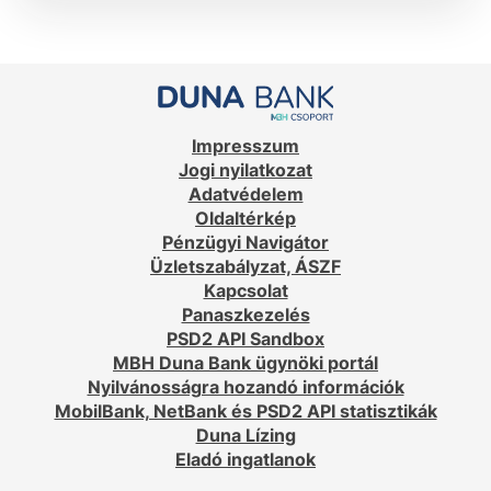
Impresszum
Jogi nyilatkozat
Adatvédelem
Oldaltérkép
Pénzügyi Navigátor
Üzletszabályzat, ÁSZF
Kapcsolat
Panaszkezelés
PSD2 API Sandbox
MBH Duna Bank ügynöki portál
Nyilvánosságra hozandó információk
MobilBank, NetBank és PSD2 API statisztikák
Duna Lízing
Eladó ingatlanok