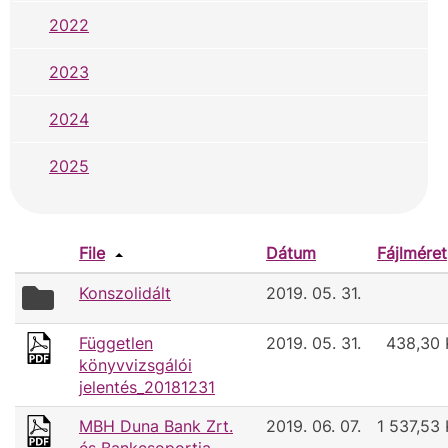
2022
2023
2024
2025
File
Dátum
Fájlméret
folder
Konszolidált
2019. 05. 31.
icon
Független
2019. 05. 31.
438,30 
könyvvizsgálói
jelentés_20181231
MBH Duna Bank Zrt.
2019. 06. 07.
1 537,53