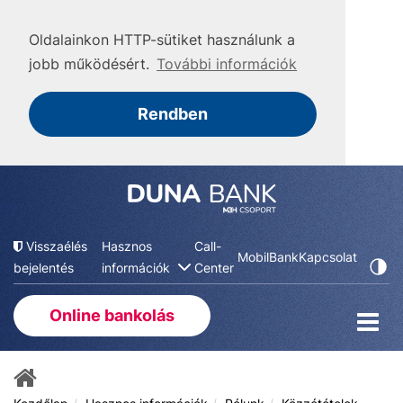
Oldalainkon HTTP-sütiket használunk a
jobb működésért.
További információk
Rendben
Visszaélés
Hasznos
Call-
MobilBank
Kapcsolat
bejelentés
információk
Center
Online bankolás