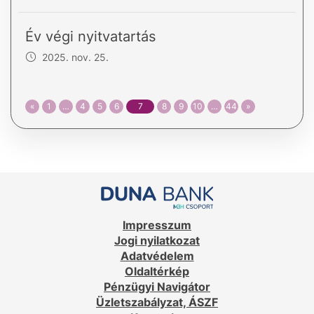
Év végi nyitvatartás
2025. nov. 25.
«
1
…
4
5
6
7
8
9
10
…
44
»
Impresszum
Jogi nyilatkozat
Adatvédelem
Oldaltérkép
Pénzügyi Navigátor
Üzletszabályzat, ÁSZF