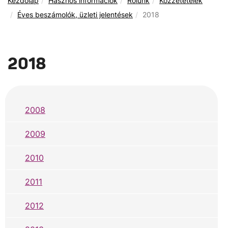
Kezdőlap
Hasznos információk
Rólunk
Közzétételek
Éves beszámolók, üzleti jelentések
2018
2018
2008
2009
2010
2011
2012