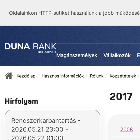
Oldalainkon HTTP-sütiket használunk a jobb működésé
Magánszemélyek
Vállalkozók
E
Kezdőlap
Hasznos információk
Rólunk
Közzétételek
2017
Hírfolyam
Rendszerkarbantartás -
2026.05.21 23:00 -
2008
2026.05.22 01:00