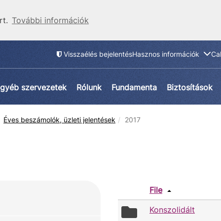
rt.
További információk
Visszaélés bejelentés
Hasznos információk
Ca
gyéb szervezetek
Rólunk
Fundamenta
Biztosítások
Éves beszámolók, üzleti jelentések
2017
File
folder
Konszolidált
icon