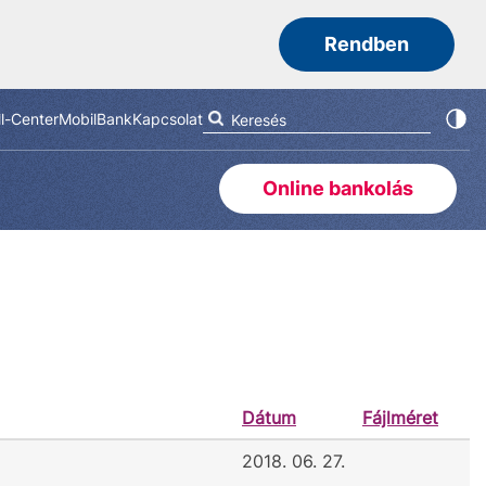
Rendben
ll-Center
MobilBank
Kapcsolat
Online bankolás
Dátum
Fájlméret
2018. 06. 27.