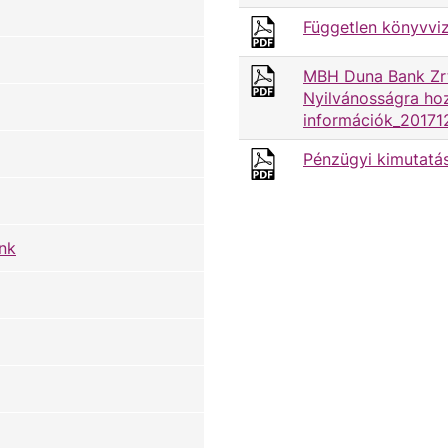
Független könyvviz
MBH Duna Bank Zrt
Nyilvánosságra ho
információk_20171
Pénzügyi kimutatá
nk