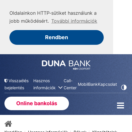
Oldalainkon HTTP-sütiket használunk a
jobb működésért.
További információk
Rendben
Visszaélés
Hasznos
Call-
MobilBank
Kapcsolat
bejelentés
információk
Center
Online bankolás