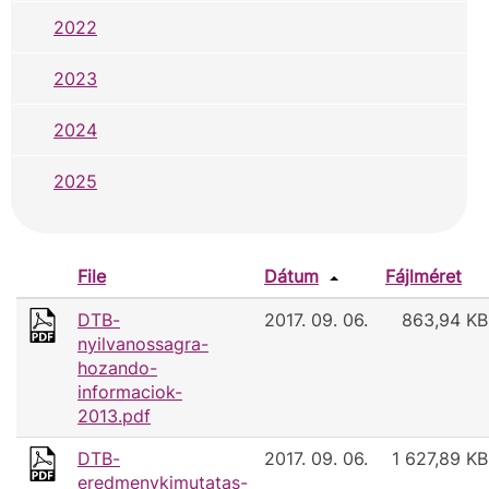
2022
2023
2024
2025
File
Dátum
Fájlméret
DTB-
2017. 09. 06.
863,94 KB
nyilvanossagra-
hozando-
informaciok-
2013.pdf
DTB-
2017. 09. 06.
1 627,89 KB
eredmenykimutatas-