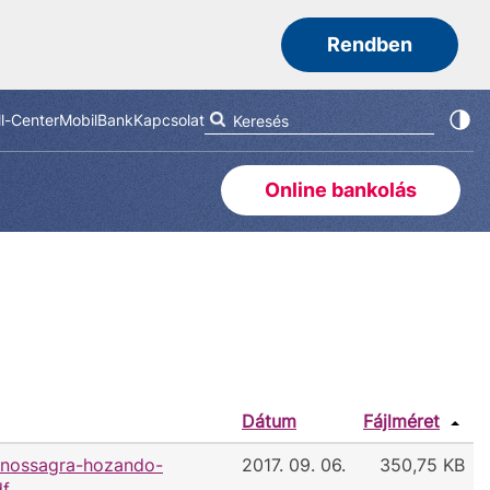
Rendben
ll-Center
MobilBank
Kapcsolat
Online bankolás
Dátum
Fájlméret
anossagra-hozando-
2017. 09. 06.
350,75 KB
df