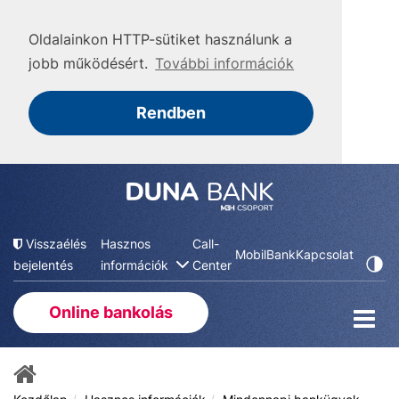
Oldalainkon HTTP-sütiket használunk a
jobb működésért.
További információk
Rendben
Visszaélés
Hasznos
Call-
MobilBank
Kapcsolat
bejelentés
információk
Center
Online bankolás