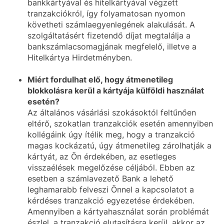
bankkártyával és hitelkártyával végzett
tranzakciókról, így folyamatosan nyomon
követheti számlaegyenlegének alakulását. A
szolgáltatásért fizetendő díjat megtalálja a
bankszámlacsomagjának megfelelő, illetve a
Hitelkártya Hirdetményben.
Miért fordulhat elő, hogy átmenetileg
blokkolásra kerül a kártyája külföldi használat
esetén?
Az általános vásárlási szokásoktól feltűnően
eltérő, szokatlan tranzakciók esetén amennyiben
kollégáink úgy ítélik meg, hogy a tranzakció
magas kockázatú, úgy átmenetileg zárolhatják a
kártyát, az Ön érdekében, az esetleges
visszaélések megelőzése céljából. Ebben az
esetben a számlavezető Bank a lehető
leghamarabb felveszi Önnel a kapcsolatot a
kérdéses tranzakció egyezetése érdekében.
Amennyiben a kártyahasználat során problémát
észlel, a tranzakció elutasításra kerül, akkor az