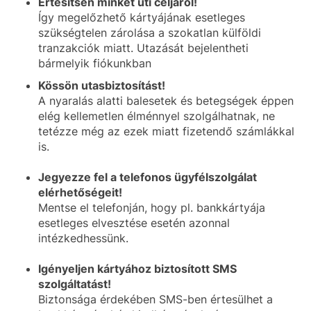
Értesítsen minket úti céljáról!
Így megelőzhető kártyájának esetleges
szükségtelen zárolása a szokatlan külföldi
tranzakciók miatt. Utazását bejelentheti
bármelyik fiókunkban
Kössön utasbiztosítást!
A nyaralás alatti balesetek és betegségek éppen
elég kellemetlen élménnyel szolgálhatnak, ne
tetézze még az ezek miatt fizetendő számlákkal
is.
Jegyezze fel a telefonos ügyfélszolgálat
elérhetőségeit!
Mentse el telefonján, hogy pl. bankkártyája
esetleges elvesztése esetén azonnal
intézkedhessünk.
Igényeljen kártyához biztosított SMS
szolgáltatást!
Biztonsága érdekében SMS-ben értesülhet a