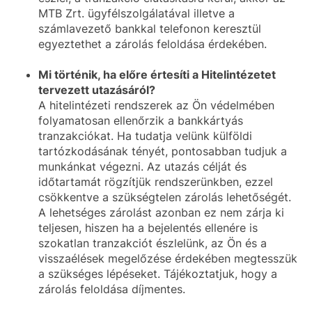
MTB Zrt. ügyfélszolgálatával illetve a
számlavezető bankkal telefonon keresztül
egyeztethet a zárolás feloldása érdekében.
Mi történik, ha előre értesíti a Hitelintézetet
tervezett utazásáról?
A hitelintézeti rendszerek az Ön védelmében
folyamatosan ellenőrzik a bankkártyás
tranzakciókat. Ha tudatja velünk külföldi
tartózkodásának tényét, pontosabban tudjuk a
munkánkat végezni. Az utazás célját és
időtartamát rögzítjük rendszerünkben, ezzel
csökkentve a szükségtelen zárolás lehetőségét.
A lehetséges zárolást azonban ez nem zárja ki
teljesen, hiszen ha a bejelentés ellenére is
szokatlan tranzakciót észlelünk, az Ön és a
visszaélések megelőzése érdekében megtesszük
a szükséges lépéseket. Tájékoztatjuk, hogy a
zárolás feloldása díjmentes.