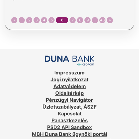
«
1
2
3
4
5
6
7
8
9
…
43
»
Impresszum
Jogi nyilatkozat
Adatvédelem
Oldaltérkép
Pénzügyi Navigátor
Üzletszabályzat, ÁSZF
Kapcsolat
Panaszkezelés
PSD2 API Sandbox
MBH Duna Bank ügynöki portál