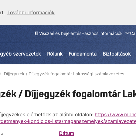
rt.
További információk
Visszaélés bejelentés
Hasznos információk
Ca
gyéb szervezetek
Rólunk
Fundamenta
Biztosítások
Díjjegyzék / Díjjegyzék fogalomtár Lakossági számlavezetés
yzék / Díjjegyzék fogalomtár L
íjjegyzékek elérhetőek az alábbi oldalon:
https://www.mbhd
irdetmenyek-kondicios-lista/maganszemelyek/szamlavezet
Dátum