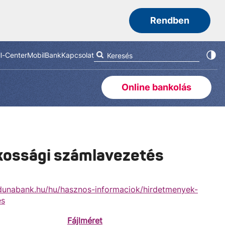
Rendben
ll-Center
MobilBank
Kapcsolat
Online bankolás
akossági számlavezetés
unabank.hu/hu/hasznos-informaciok/hirdetmenyek-
es
Fájlméret