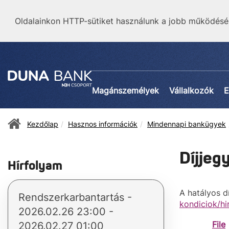
Oldalainkon HTTP-sütiket használunk a jobb működésé
Magánszemélyek
Vállalkozók
E
Kezdőlap
Hasznos információk
Mindennapi bankügyek
Díjjeg
Hírfolyam
A hatályos d
Rendszerkarbantartás -
kondiciok/h
2026.02.26 23:00 -
File
2026.02.27 01:00