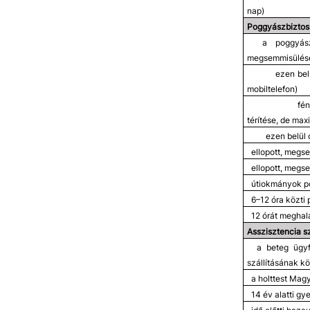
nap)
Poggyászbiztosí
a poggyász
megsemmisülés
ezen bel
mobiltelefon)
fé
térítése, de ma
ezen belül 
ellopott, megs
ellopott, megs
útiokmányok pó
6–12 óra közti
12 órát meghal
Asszisztencia s
a beteg ügyf
szállításának kö
a holttest Magy
14 év alatti gy