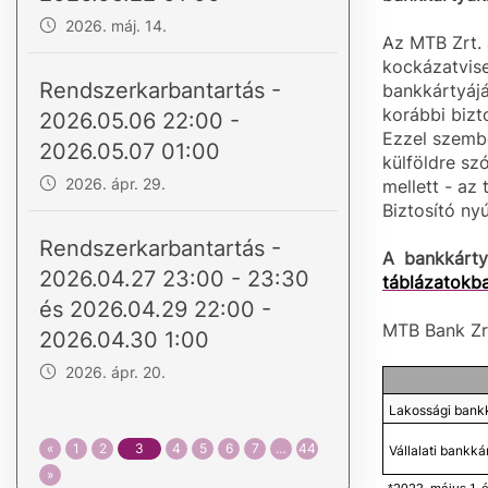
2026. máj. 14.
Az MTB Zrt.
kockázatvise
Rendszerkarbantartás -
bankkártyájá
korábbi bizto
2026.05.06 22:00 -
Ezzel szemb
2026.05.07 01:00
külföldre sz
2026. ápr. 29.
mellett - az
Biztosító nyú
Rendszerkarbantartás -
A bankkárty
2026.04.27 23:00 - 23:30
táblázatokb
és 2026.04.29 22:00 -
MTB Bank Zrt
2026.04.30 1:00
2026. ápr. 20.
Lakossági bank
«
1
2
3
4
5
6
7
…
44
Vállalati bankká
»