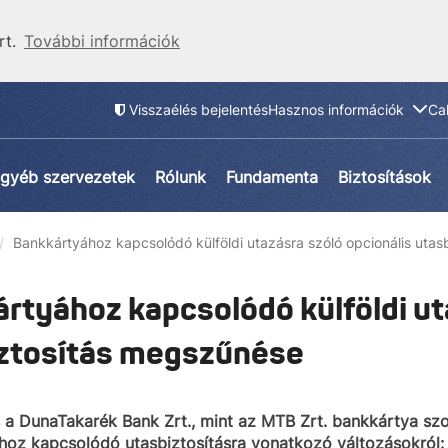
rt.
További információk
Visszaélés bejelentés
Hasznos információk
Ca
gyéb szervezetek
Rólunk
Fundamenta
Biztosítások
Bankkártyához kapcsolódó külföldi utazásra szóló opcionális uta
rtyához kapcsolódó külföldi ut
ztosítás megszűnése
 a DunaTakarék Bank Zrt., mint az MTB Zrt. bankkártya szolg
oz kapcsolódó utasbiztosításra vonatkozó változásokról: