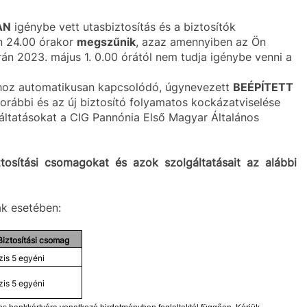
AN
igénybe vett utasbiztosítás és a biztosítók
n 24.00 órakor
megszűnik
, azaz amennyiben az Ön
rán 2023. május 1. 0.00 órától nem tudja igénybe venni a
khoz automatikusan kapcsolódó, úgynevezett
BEÉPÍTETT
orábbi és az új biztosító folyamatos kockázatviselése
lgáltatásokat a CIG Pannónia Első Magyar Általános
osítási csomagokat és azok szolgáltatásait az alábbi
ák esetében:
Biztosítási csomag
zis 5 egyéni
zis 5 egyéni