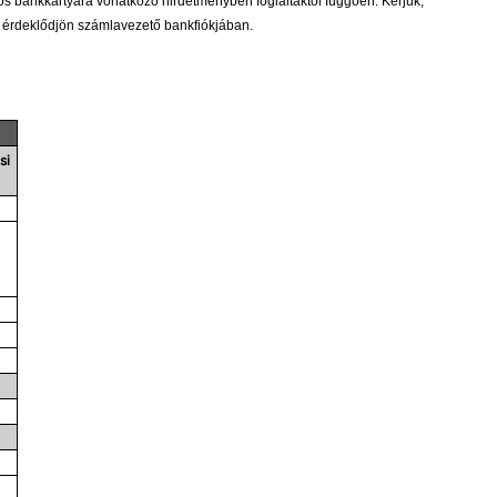
s bankkártyára vonatkozó hirdetményben foglaltaktól függően. Kérjük,
r érdeklődjön számlavezető bankfiókjában.
si