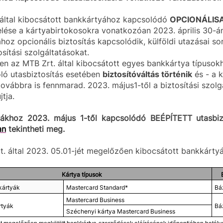
 által kibocsátott bankkártyához kapcsolódó
OPCIONÁLIS
lése a kártyabirtokosokra vonatkozóan 2023. április 30-á
hoz opcionális biztosítás kapcsolódik, külföldi utazásai so
sítási szolgáltatásokat.
en az MTB Zrt. által kibocsátott egyes bankkártya típuso
óló utasbiztosítás esetében
biztosítóváltás történik
és - a k
 továbbra is fennmarad. 2023. május1-től a biztosítási szo
jtja.
ákhoz 2023. május 1-től kapcsolódó BEÉPÍTETT utasbizt
an
tekintheti meg.
. által 2023. 05.01-jét megelőzően kibocsátott bankkárty
Kártya típusok
kártyák
Mastercard Standard*
Bá
Mastercard Business
rtyák
Bá
Széchenyi kártya Mastercard Business