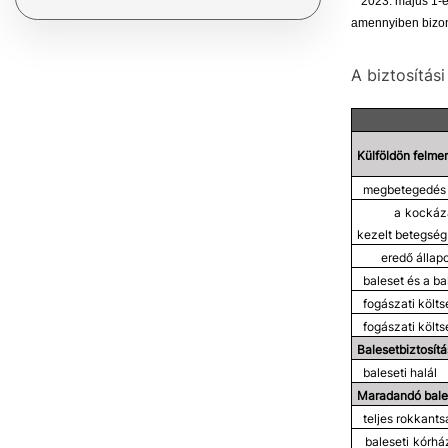
*2023. május 1-é
amennyiben bizony
A biztosítás
Külföldön felmer
megbetegedés 
a kockáz
kezelt betegség
eredő állap
baleset és a ba
fogászati költ
fogászati költs
Balesetbiztosítá
baleseti halál
Maradandó bale
teljes rokkants
baleseti kórhá