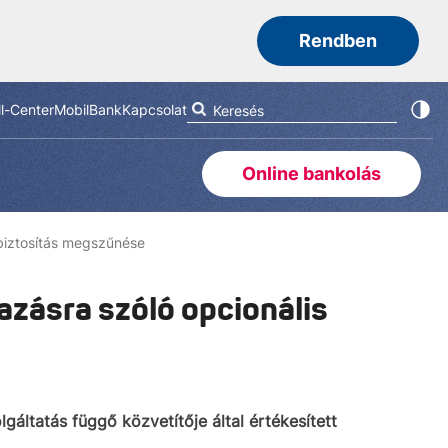
Rendben
ll-Center
MobilBank
Kapcsolat
Online bankolás
sbiztosítás megszűnése
azásra szóló opcionális
áltatás függő közvetítője által értékesített