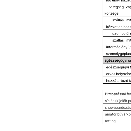
idő előtti haza
betegség vag
költségei
szállás lim
közvetlen hozz
ezen belül 
szállás lim
információnyúj
személygépkocs
Egészségügyi se
egészségügyi 
orvos helyszín
hozzátartozó t
Biztosítással f
síelés (kijelölt 
snowboardozás (
amatőr búvárko
rafting