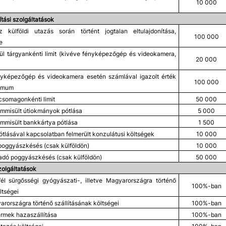
10 000
tási szolgáltatások
 külföldi utazás során történt jogtalan eltulajdonítása,
100 000
e
ül tárgyankénti limit (kivéve fényképezőgép és videokamera,
20 000
nyképezőgép és videokamera esetén számlával igazolt érték
100 000
ximum
csomagonkénti limit
50 000
emmisült útiokmányok pótlása
5 000
emmisült bankkártya pótlása
1 500
tlásával kapcsolatban felmerült konzulátusi költségek
10 000
 poggyászkésés (csak külföldön)
10 000
adó poggyászkésés (csak külföldön)
50 000
zolgáltatások
él sürgősségi gyógyászati-, illetve Magyarországra történő
100%-ban
ltségei
arországra történő szállításának költségei
100%-ban
ermek hazaszállítása
100%-ban