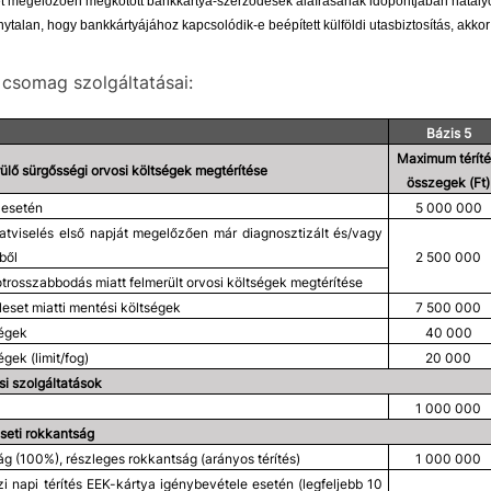
t megelőzően megkötött bankkártya-szerződések aláírásának időpontjában hatályo
talan, hogy bankkártyájához kapcsolódik-e beépített külföldi utasbiztosítás, akko
i csomag szolgáltatásai:
Bázis 5
Maximum téríté
ülő sürgősségi orvosi költségek megtérítése
összegek (Ft)
esetén
5 000 000
atviselés első napját megelőzően már diagnosztizált és/vagy
ből
2 500 000
otrosszabbodás miatt felmerült orvosi költségek megtérítése
leset miatti mentési költségek
7 500 000
ségek
40 000
égek (limit/fog)
20 000
si szolgáltatások
1 000 000
seti rokkantság
ág (100%), részleges rokkantság (arányos térítés)
1 000 000
zi napi térítés EEK-kártya igénybevétele esetén (legfeljebb 10