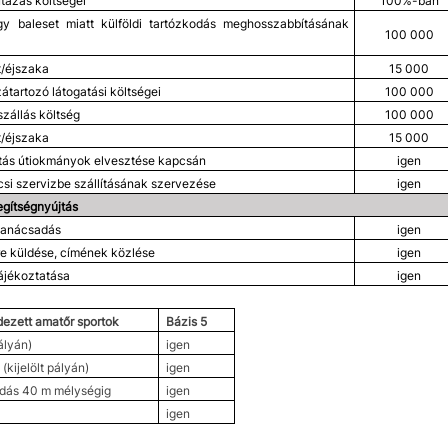
utazás költségei
100%-ban
y baleset miatt külföldi tartózkodás meghosszabbításának
100 000
it/éjszaka
15 000
átartozó látogatási költségei
100 000
szállás költség
100 000
it/éjszaka
15 000
tás útiokmányok elvesztése kapcsán
igen
i szervizbe szállításának szervezése
igen
gítségnyújtás
tanácsadás
igen
re küldése, címének közlése
igen
ájékoztatása
igen
edezett amatőr sportok
Bázis 5
pályán)
igen
kijelölt pályán)
igen
dás 40 m mélységig
igen
igen