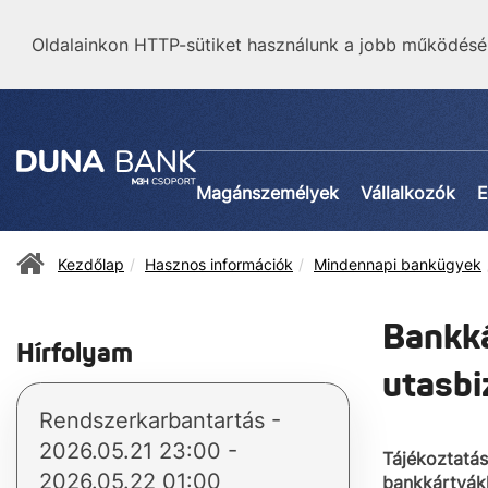
Oldalainkon HTTP-sütiket használunk a jobb működésé
Magánszemélyek
Vállalkozók
E
Kezdőlap
Hasznos információk
Mindennapi bankügyek
Bankká
Hírfolyam
utasbi
Rendszerkarbantartás -
2026.05.21 23:00 -
Tájékoztatás
2026.05.22 01:00
bankkártyákh