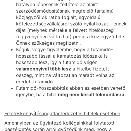
hatályba lépésének feltétele az aláírt
szerződésmódosításnak megfelelő tartalmú,
közjegyzői okiratba foglalt, egyoldalú
kötelezettségvállalásról szóló nyilatkozat – ennek
díját (melynek mértéke a felvett hitelösszeg
függvényében változhat) pedig a közjegyző felé
Önnek szükséges megfizetni.
Kérjük, vegye figyelembe, hogy a futamidő-
hosszabbítással a kamatozás időszaka is
hosszabb lesz, így a futamidő végén
valamennyivel több lesz
a hitelbe fizetett
összeg, mint ha változatlan maradt volna az
eredeti futamidő.
Futamidő-hosszabbítás abban az esetben vehető
igénybe, ha a hitel
még nem került felmondásra
.
Fizetéskönnyítés ingatlanfedezetes hitelek esetében
Amennyiben az ügyintéző kollégáinkkal folytatott
beszélgetés során arról győződünk meg, hogy a