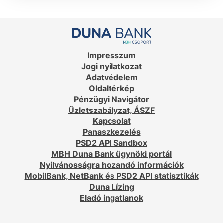
Impresszum
Jogi nyilatkozat
Adatvédelem
Oldaltérkép
Pénzügyi Navigátor
Üzletszabályzat, ÁSZF
Kapcsolat
Panaszkezelés
PSD2 API Sandbox
MBH Duna Bank ügynöki portál
Nyilvánosságra hozandó információk
MobilBank, NetBank és PSD2 API statisztikák
Duna Lízing
Eladó ingatlanok