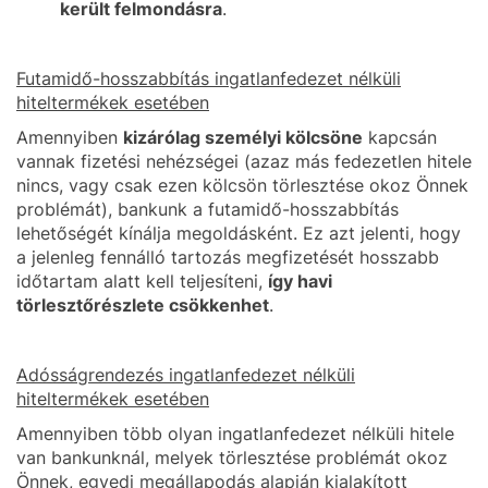
került felmondásra
.
Futamidő-hosszabbítás ingatlanfedezet nélküli
hiteltermékek esetében
Amennyiben
kizárólag személyi kölcsöne
kapcsán
vannak fizetési nehézségei (azaz más fedezetlen hitele
nincs, vagy csak ezen kölcsön törlesztése okoz Önnek
problémát), bankunk a futamidő-hosszabbítás
lehetőségét kínálja megoldásként. Ez azt jelenti, hogy
a jelenleg fennálló tartozás megfizetését hosszabb
időtartam alatt kell teljesíteni,
így havi
törlesztőrészlete csökkenhet
.
Adósságrendezés ingatlanfedezet nélküli
hiteltermékek esetében
Amennyiben több olyan ingatlanfedezet nélküli hitele
van bankunknál, melyek törlesztése problémát okoz
Önnek, egyedi megállapodás alapján kialakított