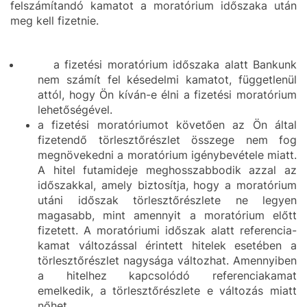
felszámítandó kamatot a moratórium időszaka után
meg kell fizetnie.
a fizetési moratórium időszaka alatt Bankunk
nem számít fel késedelmi kamatot, függetlenül
attól, hogy Ön kíván-e élni a fizetési moratórium
lehetőségével.
a fizetési moratóriumot követően az Ön által
fizetendő törlesztőrészlet összege nem fog
megnövekedni a moratórium igénybevétele miatt.
A hitel futamideje meghosszabbodik azzal az
időszakkal, amely biztosítja, hogy a moratórium
utáni időszak törlesztőrészlete ne legyen
magasabb, mint amennyit a moratórium előtt
fizetett. A moratóriumi időszak alatt referencia-
kamat változással érintett hitelek esetében a
törlesztőrészlet nagysága változhat. Amennyiben
a hitelhez kapcsolódó referenciakamat
emelkedik, a törlesztőrészlete e változás miatt
nőhet.