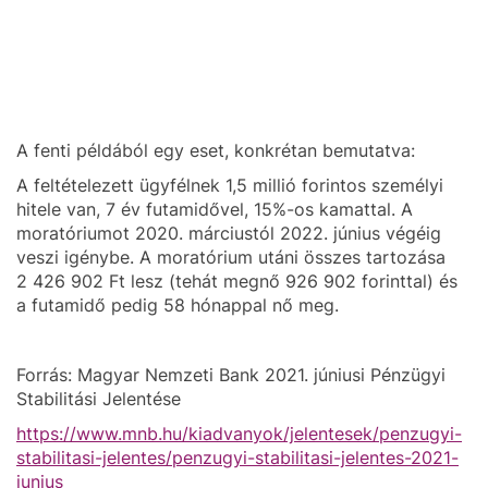
A fenti példából egy eset, konkrétan bemutatva:
A feltételezett ügyfélnek 1,5 millió forintos személyi
hitele van, 7 év futamidővel, 15%-os kamattal. A
moratóriumot 2020. márciustól 2022. június végéig
veszi igénybe. A moratórium utáni összes tartozása
2 426 902 Ft lesz (tehát megnő 926 902 forinttal) és
a futamidő pedig 58 hónappal nő meg.
Forrás: Magyar Nemzeti Bank 2021. júniusi Pénzügyi
Stabilitási Jelentése
https://www.mnb.hu/kiadvanyok/jelentesek/penzugyi-
stabilitasi-jelentes/penzugyi-stabilitasi-jelentes-2021-
junius