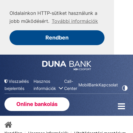
Oldalainkon HTTP-sütiket használunk a
jobb működésért.
További információk
Rendben
Visszaélés
Hasznos
Call-
MobilBank
Kapcsolat
bejelentés
információk
Center
Online bankolás