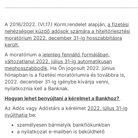
_____________________________________________________________
A 2016/2022. (VI.17.) Korm.rendelet alapján,
a fizetési
nehézséggel küzdő adósok számára a hiteltörlesztési
moratórium 2022. december 31-ig hosszabbításra
került.
A moratórium a
jelenleg fennálló formájában,
változatlanul 2022. július 31-ig automatikusan
meghosszabbodik
. Ha Ön jogosult 2022. június
hónapban is a fizetési moratóriumra és továbbra is,
2022. december 31-ig igénybe kívánja venni,
nyilatkoznia kell a Banknak.
Hogyan lehet benyújtani a kérelmet a Bankhoz?
Az Adós vagy Adóstárs a kérelmet
2022. július 31-ig
nyújthatja
be:
személyesen bármelyik bankfiókunkban
a nyilatkozat e-mailben is beküldhető