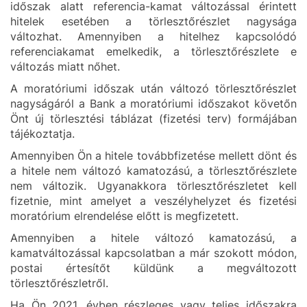
időszak alatt referencia-kamat változással érintett
hitelek esetében a törlesztőrészlet nagysága
változhat. Amennyiben a hitelhez kapcsolódó
referenciakamat emelkedik, a törlesztőrészlete e
változás miatt nőhet.
A moratóriumi időszak után változó törlesztőrészlet
nagyságáról a Bank a moratóriumi időszakot követőn
Önt új törlesztési táblázat (fizetési terv) formájában
tájékoztatja.
Amennyiben Ön a hitele továbbfizetése mellett dönt és
a hitele nem változó kamatozású, a törlesztőrészlete
nem változik.
Ugyanakkora törlesztőrészletet kell
fizetnie, mint amelyet a veszélyhelyzet és fizetési
moratórium elrendelése előtt is megfizetett.
Amennyiben a hitele változó kamatozású, a
kamatváltozással kapcsolatban a már szokott módon,
postai értesítőt küldünk a megváltozott
törlesztőrészletről.
Ha Ön 2021. évben részleges vagy teljes időszakra