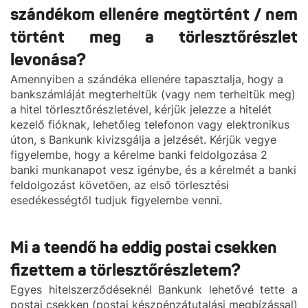
szándékom ellenére megtörtént / nem
történt meg a törlesztőrészlet
levonása?
Amennyiben a szándéka ellenére tapasztalja, hogy a
bankszámláját megterheltük (vagy nem terheltük meg)
a hitel törlesztőrészletével, kérjük jelezze a hitelét
kezelő fióknak, lehetőleg telefonon vagy elektronikus
úton, s Bankunk kivizsgálja a jelzését. Kérjük vegye
figyelembe, hogy a kérelme banki feldolgozása 2
banki munkanapot vesz igénybe, és a kérelmét a banki
feldolgozást követően, az első törlesztési
esedékességtől tudjuk figyelembe venni.
Mi a teendő ha eddig postai csekken
fizettem a törlesztőrészletem?
Egyes hitelszerződéseknél Bankunk lehetővé tette a
postai csekken (postai készpénzátutalási megbízással)