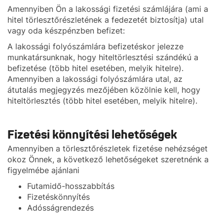
Amennyiben Ön a lakossági fizetési számlájára (ami a
hitel törlesztőrészletének a fedezetét biztosítja) utal
vagy oda készpénzben befizet:
A lakossági folyószámlára befizetéskor jelezze
munkatársunknak, hogy hiteltörlesztési szándékú a
befizetése (több hitel esetében, melyik hitelre).
Amennyiben a lakossági folyószámlára utal, az
átutalás megjegyzés mezőjében közölnie kell, hogy
hiteltörlesztés (több hitel esetében, melyik hitelre).
Fizetési könnyítési lehetőségek
Amennyiben a törlesztőrészletek fizetése nehézséget
okoz Önnek, a következő lehetőségeket szeretnénk a
figyelmébe ajánlani
Futamidő-hosszabbítás
Fizetéskönnyítés
Adósságrendezés