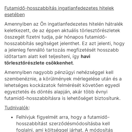
Futamidő-hosszabbítás ingatlanfedezetes hitelek
esetében
Amennyiben az Ön ingatlanfedezetes hitelén hátralék
keletkezett, de az éppen aktuális törlesztőrészletek
összegét fizetni tudja, pár hónapos futamidő-
hosszabbítás segítséget jelenthet. Ez azt jelenti, hogy
a jelenleg fennálló tartozás megfizetését hosszabb
időtartam alatt kell teljesíteni, így
havi
törlesztőrészlete csökkenhet
.
Amennyiben nagyobb pénzügyi nehézséggel kell
szembenéznie, a körülmények mérlegelése után és a
lehetséges kockázatok felmérését követően egyedi
egyeztetés és döntés alapján, akár több évnyi
futamidő-hosszabbításra is lehetőséget biztosítunk.
Tudnivalók
:
Felhívjuk figyelmét arra, hogy a futamidő-
hosszabbítást szerződésmódosításba kell
foglalni, ami költséggel járhat. A módosítás