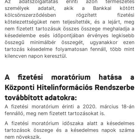
Az adatszolgáltatás érinti azon természetes
személyek adatait, akik a Bankkal kötött
kölcsönszerződésben rögzített fizetési
kötelezettségüket nem teljesítették, és a lejárt, meg
nem fizetett tartozásuk összes összege meghaladja a
késedelembe esés időpontjában érvényes legkisebb
összegű minimálbér összegét, ugyanakkor ezen
tartozás késedelme folyamatosan fennáll, több mint
kilencven napon keresztül.
A fizetési moratórium hatása a
Központi Hitelinformációs Rendszerbe
továbbított adatokra:
A fizetési moratórium érinti a 2020. március 18-án
fennálló, meg nem fizetett tartozásokat is.
A fizetési moratórium időszaka alatt a késedelmes
tartozások összege és a késedelmes napok száma
nem növekszik.