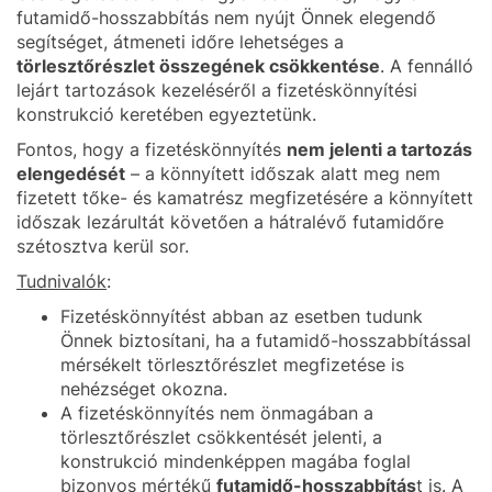
futamidő-hosszabbítás nem nyújt Önnek elegendő
segítséget, átmeneti időre lehetséges a
törlesztőrészlet összegének csökkentése
. A fennálló
lejárt tartozások kezeléséről a fizetéskönnyítési
konstrukció keretében egyeztetünk.
Fontos, hogy a fizetéskönnyítés
nem jelenti a tartozás
elengedését
– a könnyített időszak alatt meg nem
fizetett tőke- és kamatrész megfizetésére a könnyített
időszak lezárultát követően a hátralévő futamidőre
szétosztva kerül sor.
Tudnivalók
:
Fizetéskönnyítést abban az esetben tudunk
Önnek biztosítani, ha a futamidő-hosszabbítással
mérsékelt törlesztőrészlet megfizetése is
nehézséget okozna.
A fizetéskönnyítés nem önmagában a
törlesztőrészlet csökkentését jelenti, a
konstrukció mindenképpen magába foglal
bizonyos mértékű
futamidő-hosszabbítás
t is. A