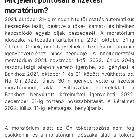
Mit jelent pontosan a fizetési
moratórium?
2021. október 31-ig minden hiteltörlesztés automatikus
beszedése leállt, ideértve a tőke-, kamat-, és hitelhez
kapcsolódó egyéb díjak beszedését. A moratórium
időszaka változatlan tartalommal 2021. október 31-ig
áll fenn. Önnek, mint Ügyfélnek a fizetési moratórium
igénybevételéhez nincs teendője. A hiteltörlesztési
moratórium 2021. november 1-től 2022. június 30-ig
rászorultsági alapon vehető igénybe, az igénylést a
Bankhoz 2021. október 1. és 31. között nyújthatta be.
Ha Ön 2022. június 30-ig igénybe vette a fizetési
moratóriumot, akkor változatlan feltételekkel, a
Bankhoz benyújtott kérelmével igényelheti 2022.
december 31-ig történő hosszabbítását. A kérelmet
2022. július 31-ig lehetséges benyújtania.
A moratórium alatt az Ön tőketartozása nem fog
csökkenni, és a moratórium időszaka alatt a tőkére