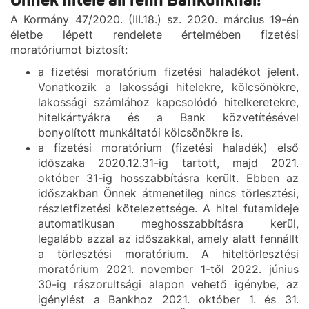
Önnek hitele áll fenn Bankunknál!
A Kormány 47/2020. (III.18.) sz. 2020. március 19-én
életbe lépett rendelete értelmében fizetési
moratóriumot biztosít:
a fizetési moratórium fizetési haladékot jelent.
Vonatkozik a lakossági hitelekre, kölcsönökre,
lakossági számlához kapcsolódó hitelkeretekre,
hitelkártyákra és a Bank közvetítésével
bonyolított munkáltatói kölcsönökre is.
a fizetési moratórium (fizetési haladék) első
időszaka 2020.12.31-ig tartott, majd 2021.
október 31-ig hosszabbításra került. Ebben az
időszakban Önnek átmenetileg nincs törlesztési,
részletfizetési kötelezettsége. A hitel futamideje
automatikusan meghosszabbításra kerül,
legalább azzal az időszakkal, amely alatt fennállt
a törlesztési moratórium. A hiteltörlesztési
moratórium 2021. november 1-től 2022. június
30-ig rászorultsági alapon vehető igénybe, az
igénylést a Bankhoz 2021. október 1. és 31.