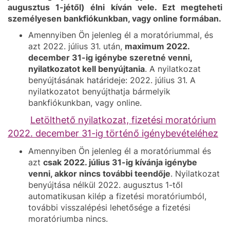
augusztus 1-jétől) élni kíván vele. Ezt megteheti
személyesen bankfiókunkban, vagy online formában.
Amennyiben Ön jelenleg él a moratóriummal, és
azt 2022. július 31. után,
maximum 2022.
december 31-ig igénybe szeretné venni,
nyilatkozatot kell benyújtania
. A nyilatkozat
benyújtásának határideje: 2022. július 31. A
nyilatkozatot benyújthatja bármelyik
bankfiókunkban, vagy online.
Letölthető nyilatkozat, fizetési moratórium
2022. december 31-ig történő igénybevételéhez
Amennyiben Ön jelenleg él a moratóriummal és
azt
csak 2022. július 31-ig kívánja igénybe
venni, akkor nincs további teendője
. Nyilatkozat
benyújtása nélkül 2022. augusztus 1-től
automatikusan kilép a fizetési moratóriumból,
további visszalépési lehetősége a fizetési
moratóriumba nincs.