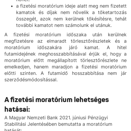
a fizetési moratórium ideje alatt meg nem fizetett
kamatok és díjak nem növelik a tőketartozás
összegét, azok nem kerülnek tőkésítésre, tehát
további kamatot nem számolunk el utánuk.
A fizetési moratórium időszaka után kerülnek
megfizetésre az elmaradt törlesztőrészletek és a
moratórium időszakára járó kamat. A hitel
futamidejének meghosszabbításával érjük el, hogy a
moratórium előtt megállapított törlesztőrészlete ne
emelkedjen, hanem maradjon a fizetési moratórium
előtti szinten. A futamidő hosszabbítása nem jár
szerződésmódosítással.
A fizetési moratórium lehetséges
hatásai:
A Magyar Nemzeti Bank 2021. júniusi Pénzügyi
Stabilitási Jelentésében bemutatta a moratórium
hatását: