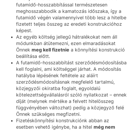
futamidő-hosszabbítással természetesen
meghosszabbodik a kamatozás időszaka, így a
futamidő végén valamennyivel több lesz a hitelbe
fizetett teljes összeg az eredeti konstrukcióhoz
képest.
Az egyéb költség jellegű hátralékokat nem áll
módunkban átütemezni, ezen elmaradásokat
Önnek
meg kell fizetnie
a könnyítési konstrukció
beállítása előtt.
A futamidő-hosszabbítást szerződésmódosításba
kell foglalni, ami költséggel járhat. A módosítás
hatályba lépésének feltétele az aláírt
szerződésmódosításnak megfelelő tartalmú,
közjegyzői okiratba foglalt, egyoldalú
kötelezettségvállalásról szóló nyilatkozat – ennek
díját (melynek mértéke a felvett hitelösszeg
függvényében változhat) pedig a közjegyző felé
Önnek szükséges megfizetni.
Fizetéskönnyítési konstrukciónk abban az
esetben vehető igénybe, ha a hitel
még nem