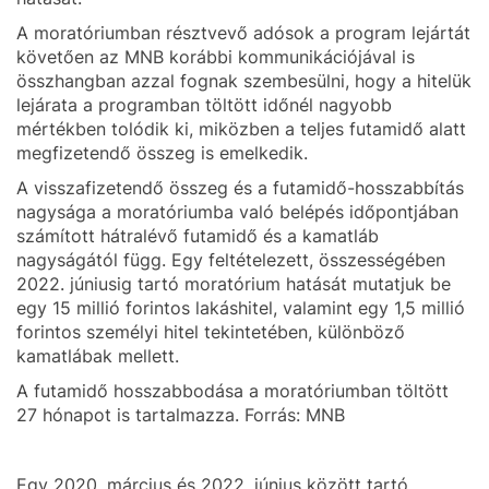
A moratóriumban résztvevő adósok a program lejártát
követően az MNB korábbi kommunikációjával is
összhangban azzal fognak szembesülni, hogy a hitelük
lejárata a programban töltött időnél nagyobb
mértékben tolódik ki, miközben a teljes futamidő alatt
megfizetendő összeg is emelkedik.
A visszafizetendő összeg és a futamidő-hosszabbítás
nagysága a moratóriumba való belépés időpontjában
számított hátralévő futamidő és a kamatláb
nagyságától függ. Egy feltételezett, összességében
2022. júniusig tartó moratórium hatását mutatjuk be
egy 15 millió forintos lakáshitel, valamint egy 1,5 millió
forintos személyi hitel tekintetében, különböző
kamatlábak mellett.
A futamidő hosszabbodása a moratóriumban töltött
27 hónapot is tartalmazza. Forrás: MNB
Egy 2020. március és 2022. június között tartó