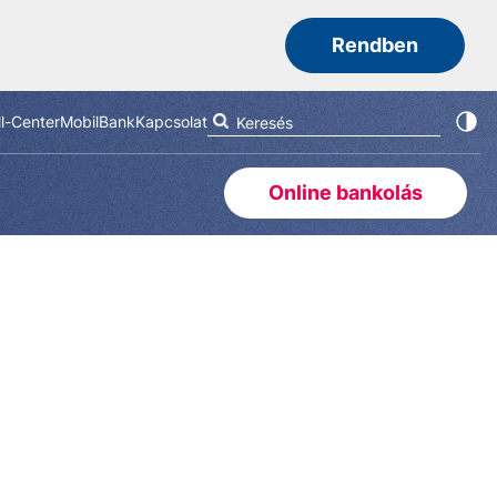
Rendben
ll-Center
MobilBank
Kapcsolat
Online bankolás