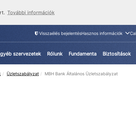
rt.
További információk
Visszaélés bejelentés
Hasznos információk
Ca
gyéb szervezetek
Rólunk
Fundamenta
Biztosítások
k
Üzletszabályzat
MBH Bank Általános Üzletszabályzat