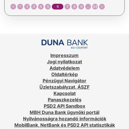
«
1
2
3
4
5
6
7
8
9
…
44
»
Impresszum
Jogi nyilatkozat
Adatvédelem
Oldaltérkép
Pénzügyi Navigátor
Üzletszabályzat, ÁSZF
Kapcsolat
Panaszkezelés
PSD2 API Sandbox
MBH Duna Bank ügynöki portál
Nyilvánosságra hozandó információk
MobilBank, NetBank és PSD2 API statisztikák