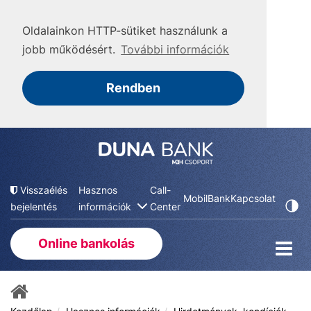
Oldalainkon HTTP-sütiket használunk a
jobb működésért.
További információk
Rendben
Visszaélés
Hasznos
Call-
MobilBank
Kapcsolat
bejelentés
információk
Center
Online bankolás