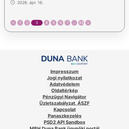
2026. ápr. 16.
«
1
2
3
4
5
6
7
…
43
»
Impresszum
Jogi nyilatkozat
Adatvédelem
Oldaltérkép
Pénzügyi Navigátor
Üzletszabályzat, ÁSZF
Kapcsolat
Panaszkezelés
PSD2 API Sandbox
MBH Duna Bank ügynöki portál