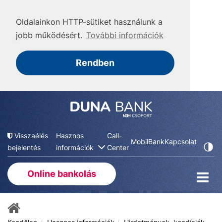
Oldalainkon HTTP-sütiket használunk a
jobb működésért.
További információk
Rendben
Visszaélés
Hasznos
Call-
MobilBank
Kapcsolat
bejelentés
információk
Center
Online bankolás