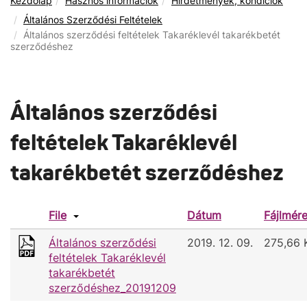
Kezdőlap
Hasznos információk
Hirdetmények, kondíciók
Általános Szerződési Feltételek
Általános szerződési feltételek Takaréklevél takarékbetét
szerződéshez
Általános szerződési
feltételek Takaréklevél
takarékbetét szerződéshez
File
Dátum
Fájlmére
Általános szerződési
2019. 12. 09.
275,66 
feltételek Takaréklevél
takarékbetét
szerződéshez_20191209