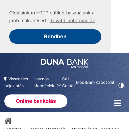
Oldalainkon HTTP-sütiket használunk a
jobb működésért.
További információk
Rendben
Visszaélés
Hasznos
Call-
MobilBank
Kapcsolat
bejelentés
információk
Center
Online bankolás