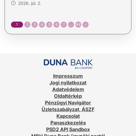
2026. júl. 2.
1
2
3
4
5
6
7
…
44
»
Impresszum
Jogi nyilatkozat
Adatvédelem
Oldaltérkép
Pénzügyi Navigátor
Üzletszabályzat, ÁSZF
Kapcsolat
Panaszkezelés
PSD2 API Sandbox