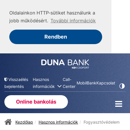
Oldalainkon HTTP-sütiket használunk a
jobb működésért.
További információk
Rendben
Visszaélés
Hasznos
Call-
MobilBank
Kapcsolat
bejelentés
információk
Center
Online bankolás
Kezdőlap
Hasznos információk
Fogyasztóvédelem