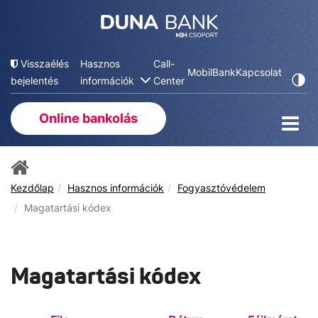
Visszaélés
Hasznos
Call-
MobilBank
Kapcsolat
bejelentés
információk
Center
Online bankolás
Kezdőlap
Hasznos információk
Fogyasztóvédelem
Magatartási kódex
Magatartási kódex