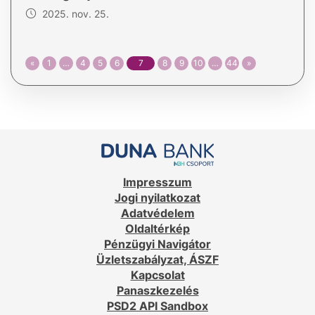
2025. nov. 25.
«
1
…
4
5
6
7
8
9
10
…
44
»
Impresszum
Jogi nyilatkozat
Adatvédelem
Oldaltérkép
Pénzügyi Navigátor
Üzletszabályzat, ÁSZF
Kapcsolat
Panaszkezelés
PSD2 API Sandbox