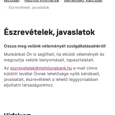
Kezdőlap
Hasznos információk
Elérhetőség, kapcsolat
Észrevételek, javaslatok
Észrevételek, javaslatok
Ossza meg velünk véleményét szolgáltatásainkról!
Munkánkat Ön is segítheti, ha elküldi véleményét és
megosztja velünk benyomásait, tapasztalatait.
Az
eszrevetelek@mbhdunabank.hu
e-mail címre
küldött levéllel Önnek lehetősége nyílik kérdéseit,
javaslatait, észrevételeit a lehető leggyorsabban
eljuttatni társaságunkhoz.