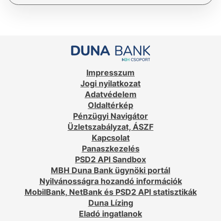
Impresszum
Jogi nyilatkozat
Adatvédelem
Oldaltérkép
Pénzügyi Navigátor
Üzletszabályzat, ÁSZF
Kapcsolat
Panaszkezelés
PSD2 API Sandbox
MBH Duna Bank ügynöki portál
Nyilvánosságra hozandó információk
MobilBank, NetBank és PSD2 API statisztikák
Duna Lízing
Eladó ingatlanok