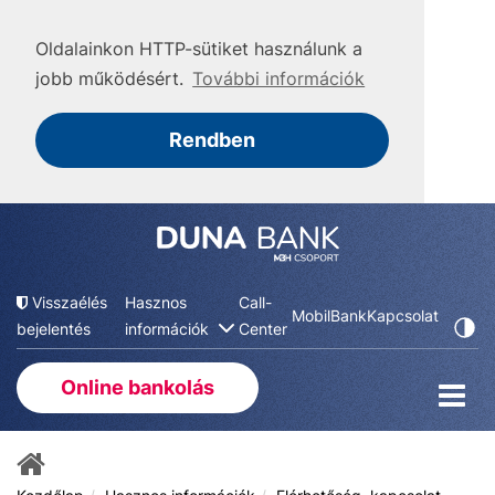
Oldalainkon HTTP-sütiket használunk a
jobb működésért.
További információk
Rendben
Visszaélés
Hasznos
Call-
MobilBank
Kapcsolat
bejelentés
információk
Center
Online bankolás