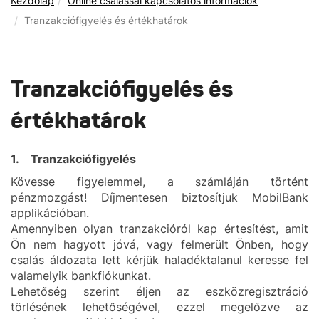
Kezdőlap
Online csalással kapcsolatos információk
Tranzakciófigyelés és értékhatárok
Tranzakciófigyelés és
értékhatárok
1. Tranzakciófigyelés
Kövesse figyelemmel, a számláján történt
pénzmozgást! Díjmentesen biztosítjuk MobilBank
applikációban.
Amennyiben olyan tranzakcióról kap értesítést, amit
Ön nem hagyott jóvá, vagy felmerült Önben, hogy
csalás áldozata lett kérjük haladéktalanul keresse fel
valamelyik bankfiókunkat.
Lehetőség szerint éljen az eszközregisztráció
törlésének lehetőségével, ezzel megelőzve az