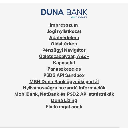
Impresszum
Jogi nyilatkozat
Adatvédelem
Oldaltérkép
Pénzügyi Navigátor
Üzletszabályzat, ÁSZF
Kapcsolat
Panaszkezelés
PSD2 API Sandbox
MBH Duna Bank ügynöki portál
Nyilvánosságra hozandó információk
MobilBank, NetBank és PSD2 API statisztikák
Duna Lízing
Eladó ingatlanok