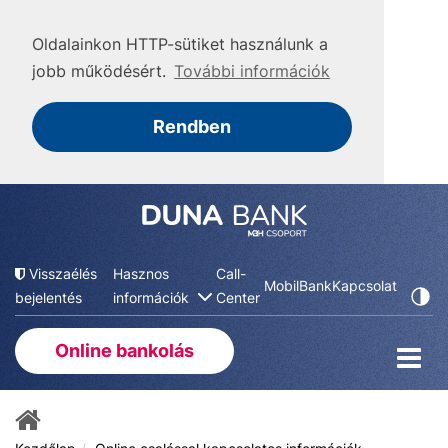
Oldalainkon HTTP-sütiket használunk a
jobb működésért.
További információk
Rendben
Visszaélés
Hasznos
Call-
MobilBank
Kapcsolat
bejelentés
információk
Center
Online bankolás