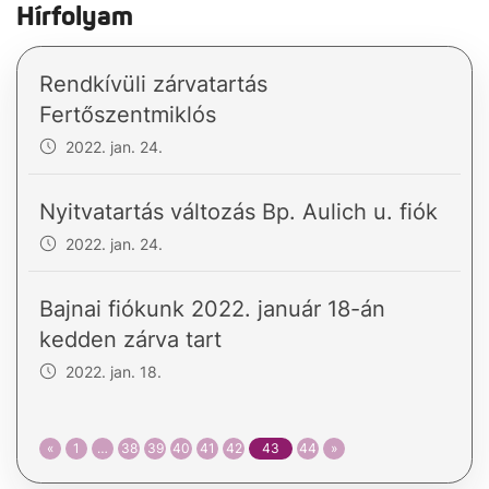
Hírfolyam
Rendkívüli zárvatartás
Fertőszentmiklós
2022. jan. 24.
Nyitvatartás változás Bp. Aulich u. fiók
2022. jan. 24.
Bajnai fiókunk 2022. január 18-án
kedden zárva tart
2022. jan. 18.
«
1
…
38
39
40
41
42
43
44
»