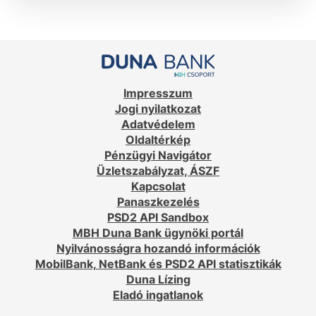
Impresszum
Jogi nyilatkozat
Adatvédelem
Oldaltérkép
Pénzügyi Navigátor
Üzletszabályzat, ÁSZF
Kapcsolat
Panaszkezelés
PSD2 API Sandbox
MBH Duna Bank ügynöki portál
Nyilvánosságra hozandó információk
MobilBank, NetBank és PSD2 API statisztikák
Duna Lízing
Eladó ingatlanok