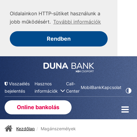
Oldalainkon HTTP-sütiket használunk a
jobb működésért.
További információk
Rendben
Visszaélés
Hasznos
Call-
MobilBank
Kapcsolat
bejelentés
információk
Center
Online bankolás
Kezdőlap
Magánszemélyek